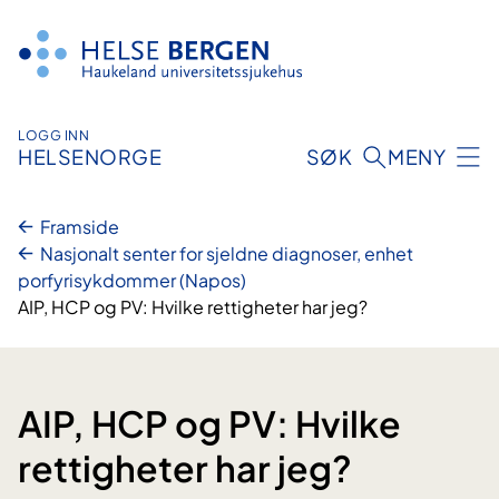
Hopp
til
innhald
LOGG INN
HELSENORGE
SØK
MENY
Framside
Nasjonalt senter for sjeldne diagnoser, enhet
porfyrisykdommer (Napos)
AIP, HCP og PV: Hvilke rettigheter har jeg?
AIP, HCP og PV: Hvilke
rettigheter har jeg?