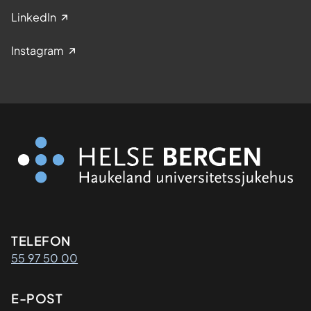
LinkedIn
Instagram
Kontaktinformasjon
TELEFON
55 97 50 00
E-POST