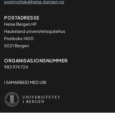
postmottak@helse-bergen.no
Adresse
POSTADRESSE
Helse Bergen HF
Haukeland universitetssjukehus
Postboks 1400
5021 Bergen
Organisasjon
ORGANISASJONSNUMMER
983 974 724
I SAMARBEID MED UIB