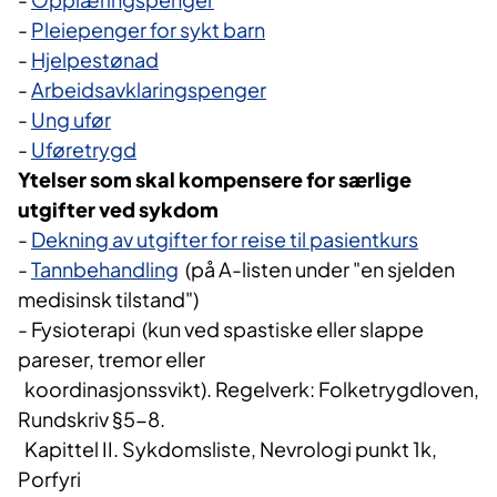
-
Pleiepenger for sykt barn
-
Hjelpestønad
-
Arbeidsavklaringspenger
-
Ung ufør
-
Uføretrygd
Ytelser som skal kompensere for særlige
utgifter ved sykdom
-
Dekning av utgifter for reise til pasientkurs
-
Tannbehandling
(på A-listen under "en sjelden
medisinsk tilstand")
- Fysioterapi (kun ved spastiske eller slappe
pareser, tremor eller
koordinasjonssvikt). Regelverk: Folketrygdloven,
Rundskriv §5-8.
Kapittel II. Sykdomsliste, Nevrologi punkt 1k,
Porfyri