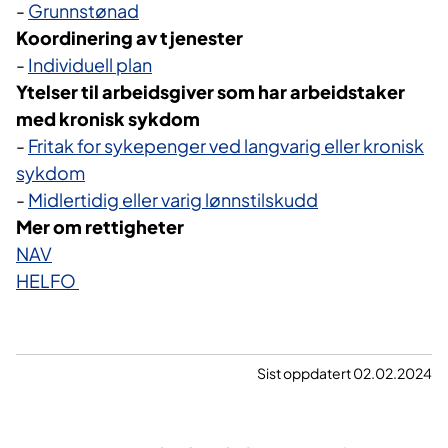
-
Grunnstønad​
Koordinering av tjenester
-
Individuell plan
Ytelser til arbeidsgiver som har arbeidstaker
med kronisk sykdom
-
Fritak for sykepenger ved langvarig eller kronisk
sykdom
-
Midlertidig eller varig lønnstilskudd
Mer om rettigheter
NAV
HELFO
Sist oppdatert 02.02.2024