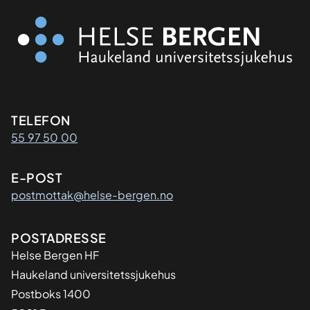
Kontaktinformasjon
TELEFON
55 97 50 00
E-POST
postmottak@helse-bergen.no
Adresse
POSTADRESSE
Helse Bergen HF
Haukeland universitetssjukehus
Postboks 1400