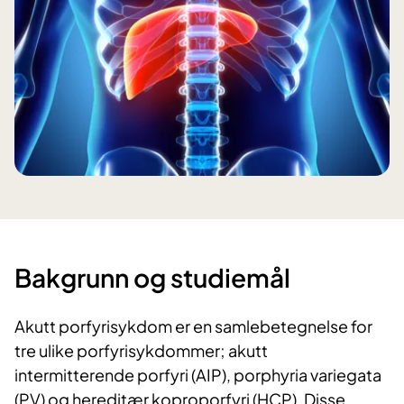
​Bakgrunn og studiemål
Akutt porfyrisykdom er en samlebetegnelse for
tre ulike porfyrisykdommer; akutt
intermitterende porfyri (AIP), porphyria variegata
(PV) og hereditær koproporfyri (HCP). Disse