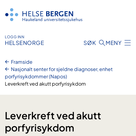
Hopp
til
innhald
LOGG INN
HELSENORGE
SØK
MENY
Framside
Nasjonalt senter for sjeldne diagnoser, enhet
porfyrisykdommer (Napos)
Leverkreft ved akutt porfyrisykdom
Leverkreft ved akutt
porfyrisykdom