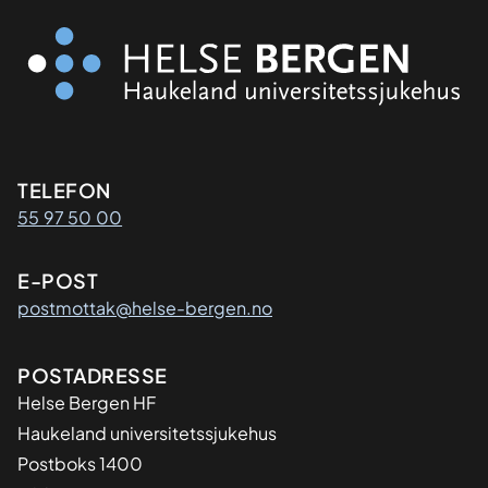
Kontaktinformasjon
TELEFON
55 97 50 00
E-POST
postmottak@helse-bergen.no
Adresse
POSTADRESSE
Helse Bergen HF
Haukeland universitetssjukehus
Postboks 1400