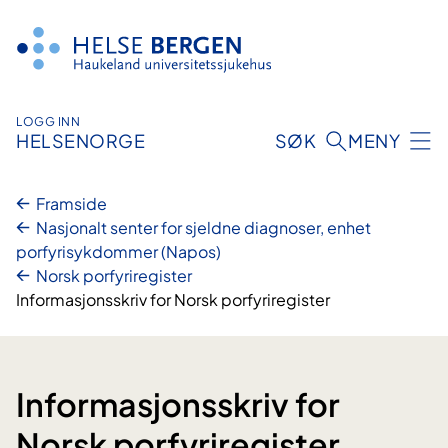
Hopp
til
innhald
LOGG INN
HELSENORGE
SØK
MENY
Framside
Nasjonalt senter for sjeldne diagnoser, enhet
porfyrisykdommer (Napos)
Norsk porfyriregister
Informasjonsskriv for Norsk porfyriregister
Informasjonsskriv for
Norsk porfyriregister