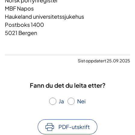
Norsk porfyriregister
MBF Napos
Haukeland universitetssjukehus
Postboks 1400
5021 Bergen
Sist oppdatert 25.09.2025
Fann du det du leita etter?
Ja
Nei
PDF-utskrift