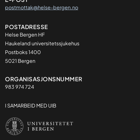
postmottak@helse-bergen.no
Adresse
POSTADRESSE
Helse Bergen HF
Haukeland universitetssjukehus
Postboks 1400
5021 Bergen
Organisasjon
ORGANISASJONSNUMMER
983 974 724
I SAMARBEID MED UIB