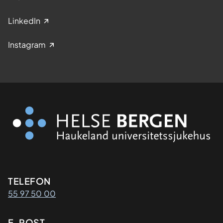
LinkedIn
Instagram
Kontaktinformasjon
TELEFON
55 97 50 00
E-POST