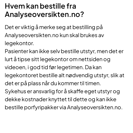
o
Hvem kan bestille fra
Analyseoversikten.no?
Det er viktig å merke seg at bestilling på
Analyseoversikten.no kun skal brukes av
legekontor.
Pasienter kan ikke selv bestille utstyr, men det er
lurt å tipse sitt legekontor om nettsiden og
videoen, i god tid før legetimen. Da kan
legekontoret bestille alt nødvendig utstyr, slik at
det er på plass når du kommer til timen.
Sykehus er ansvarlig for å skaffe eget utstyr og
dekke kostnader knyttet til dette og kan ikke
bestille porfyripakker via Analyseoversikten.no.