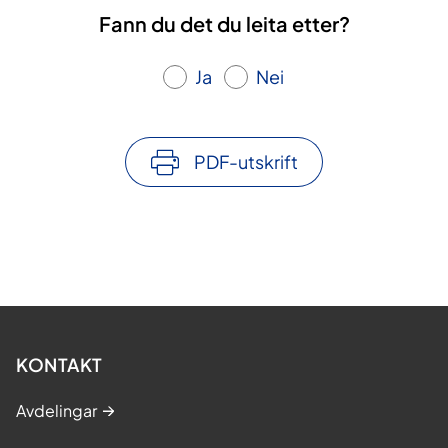
Fann du det du leita etter?
Ja
Nei
PDF-utskrift
KONTAKT
Avdelingar