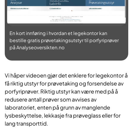
p
e
En kort innføring i hvordan et legekontor kan
l
bestille gratis prøvetakingsutstyr til porfyriprøver
på Analyseoversikten.no
a
v
Vi håper videoen gjør det enklere for legekontor å
v
få riktig utstyr for prøvetaking og forsendelse av
porfyriprøver. Riktig utstyr kan være med på å
i
redusere antall prøver som avvises av
d
laboratoriet, enten på grunn av manglende
lysbeskyttelse, lekkasje fra prøveglass eller for
e
lang transporttid.