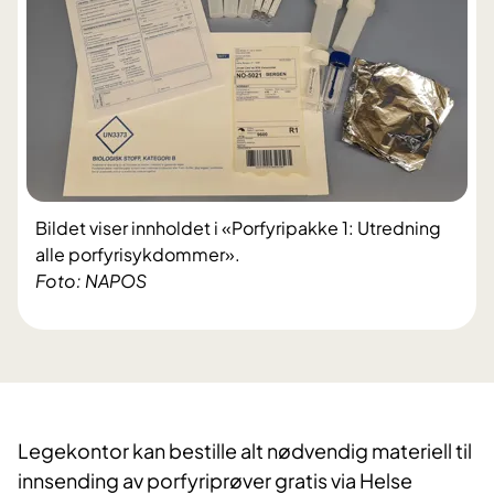
Bildet viser innholdet i «Porfyripakke 1: Utredning
alle porfyrisykdommer».
Foto: NAPOS
Legekontor kan bestille alt nødvendig materiell til
innsending av porfyriprøver gratis via Helse