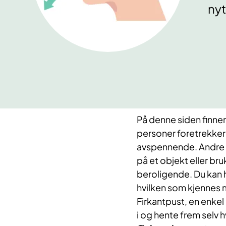
nyt
På denne siden finner
personer foretrekker
avspennende. Andre k
på et objekt eller bru
beroligende. Du kan h
hvilken som kjennes 
Firkantpust, en enkel
i og hente frem selv 