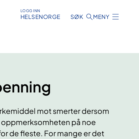
LOGG INN
HELSENORGE
SØK
MENY
spenning
 virkemiddel mot smerter dersom
lde oppmerksomheten på noe
for de fleste. For mange er det