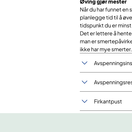
Øving gjør mester
Når du har funnet en 
planlegge tid til å ø
tidspunkt du er minst
Det er lettere å hent
man er smertepåvirke
ikke har mye smerter
Avspenningsinst
Avspenningsres
Firkantpust