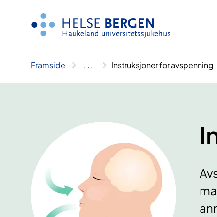
Hopp
til
innhald
Framside
..
.
Instruksjoner for avspenning
I
Avs
ma
ann