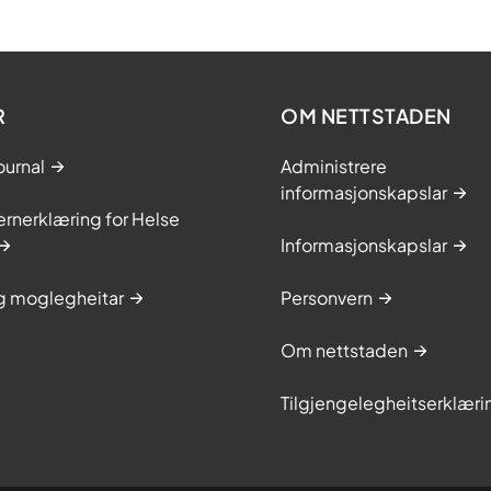
R
OM NETTSTADEN
ournal
Administrere
informasjonskapslar
rnerklæring for Helse
Informasjonskapslar
og moglegheitar
Personvern
Om nettstaden
Tilgjengelegheitserklæri