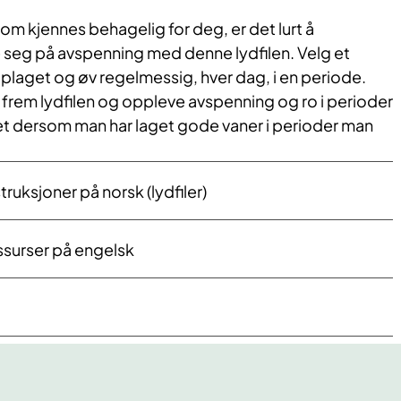
som kjennes behagelig for deg, er det lurt å
ve seg på avspenning med denne lydfilen. Velg et
 plaget og øv regelmessig, hver dag, i en periode.
e frem lydfilen og oppleve avspenning og ro i perioder
t dersom man har laget gode vaner i perioder man
.
ruksjoner på norsk (lydfiler)
surser på engelsk