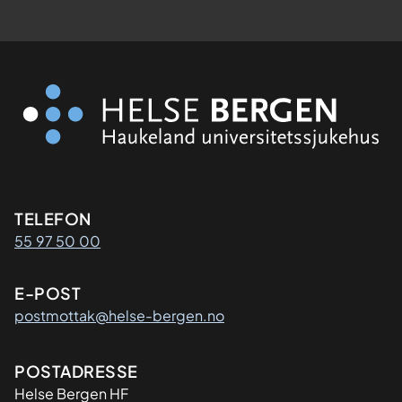
Kontaktinformasjon
TELEFON
55 97 50 00
E-POST
postmottak@helse-bergen.no
Adresse
POSTADRESSE
Helse Bergen HF