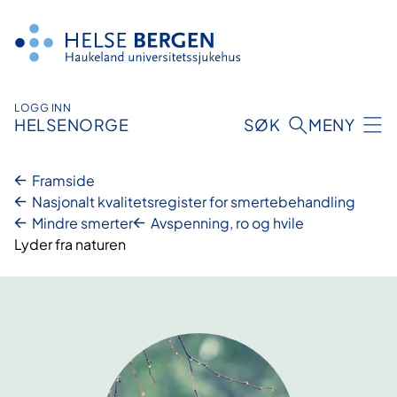
Hopp
til
innhald
LOGG INN
HELSENORGE
SØK
MENY
Framside
Nasjonalt kvalitetsregister for smertebehandling
Mindre smerter
Avspenning, ro og hvile
Lyder fra naturen