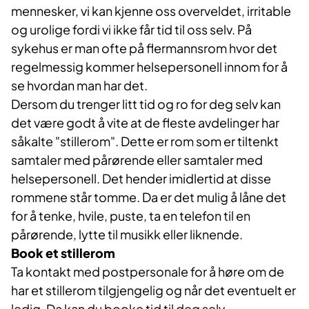
mennesker, vi kan kjenne oss overveldet, irritable
og urolige fordi vi ikke får tid til oss selv. På
sykehus er man ofte på flermannsrom hvor det
regelmessig kommer helsepersonell innom for å
se hvordan man har det.
Dersom du trenger litt tid og ro for deg selv kan
det være godt å vite at de fleste avdelinger har
såkalte "stillerom". Dette er rom som er tiltenkt
samtaler med pårørende eller samtaler med
helsepersonell. Det hender imidlertid at disse
rommene står tomme. Da er det mulig å låne det
for å tenke, hvile, puste, ta en telefon til en
pårørende, lytte til musikk eller liknende.
Book et stillerom
Ta kontakt med postpersonale for å høre om de
har et stillerom tilgjengelig og når det eventuelt er
ledig. Da kan du booke tid til deg selv.