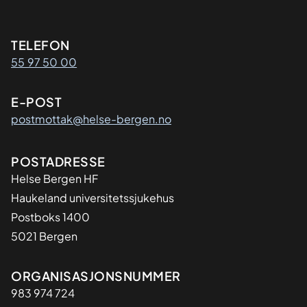
Kontaktinformasjon
TELEFON
55 97 50 00
E-POST
postmottak@helse-bergen.no
Adresse
POSTADRESSE
Helse Bergen HF
Haukeland universitetssjukehus
Postboks 1400
5021 Bergen
Organisasjon
ORGANISASJONSNUMMER
983 974 724