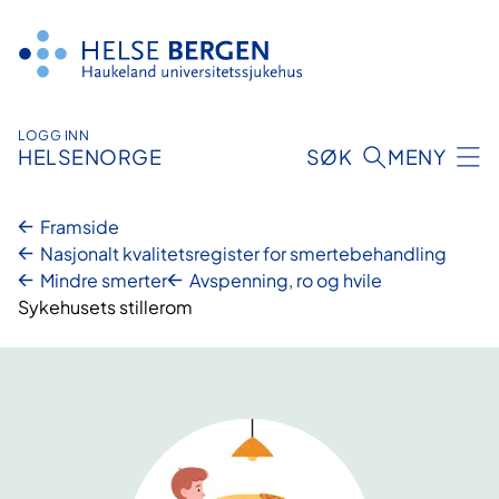
Hopp
til
innhald
LOGG INN
HELSENORGE
SØK
MENY
Framside
Nasjonalt kvalitetsregister for smertebehandling
Mindre smerter
Avspenning, ro og hvile
Sykehusets stillerom