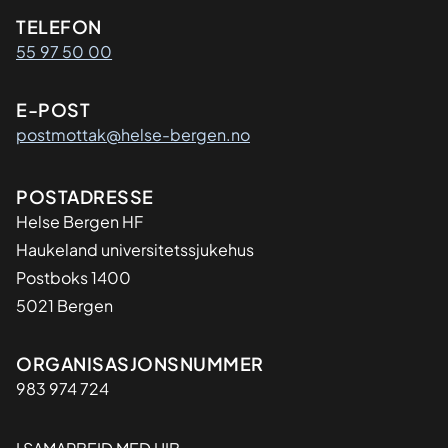
Kontaktinformasjon
TELEFON
55 97 50 00
E-POST
postmottak@helse-bergen.no
Adresse
POSTADRESSE
Helse Bergen HF
Haukeland universitetssjukehus
Postboks 1400
5021 Bergen
Organisasjon
ORGANISASJONSNUMMER
983 974 724