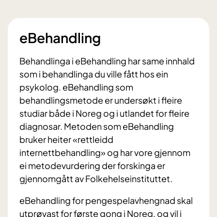
eBehandling
Behandlinga i eBehandling har same innhald
som i behandlinga du ville fått hos ein
psykolog. eBehandling som
behandlingsmetode er undersøkt i fleire
studiar både i Noreg og i utlandet for fleire
diagnosar. Metoden som eBehandling
bruker heiter «rettleidd
internettbehandling» og har vore gjennom
ei metodevurdering der forskinga er
gjennomgått av Folkehelseinstituttet.
eBehandling for pengespelavhengnad skal
utprøvast for første gong i Noreg, og vil i