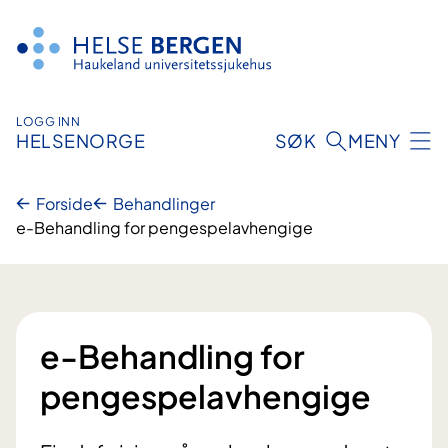
Hopp
til
innhald
LOGG INN
HELSENORGE
SØK
MENY
Forside
Behandlinger
e-Behandling for pengespelavhengige
e-Behandling for
pengespelavhengige