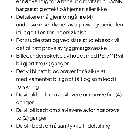
er nødvendig for å finne ut om vitamin B3/NR,
har gunstig effekt på hjernen eller ikke
Deltakere må gjennomgå fire (4)
undersøkelser i løpet av utprøvingsperioden
i tillegg til en forundersøkelse
Før studiestart og ved siste studiebesøk vil
det bli tatt prøve av ryggmargsvæske
Billedundersøkelse av hodet med PET/MR vil
bli gjort fire (4) ganger
Det vil bli tatt blodprøver for å sikre at
medikamentet blir godt tålt og som ledd i
forskning
Du vil bli bedt om å avlevere urinprøve fire (4)
ganger
Du vil bli bedt om å avlevere avføringsprøve
to (2) ganger
Du blir bedt om å samtykke til deltaking i