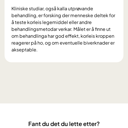
Kliniske studiar, også kalla utprøvande
behandling, er forsking der menneske deltek for
å teste korleis legemiddel eller andre
behandlingsmetodar verkar. Målet er å finne ut
om behandlinga har god effekt, korleis kroppen
reagerer på ho, og om eventuelle biverknader er
akseptable.
K
v
a
e
r
k
l
i
n
i
Fant du det du lette etter?
s