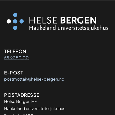
Kontaktinformasjon
TELEFON
55 97 50 00
E-POST
postmottak@helse-bergen.no
Adresse
POSTADRESSE
Helse Bergen HF
Haukeland universitetssjukehus