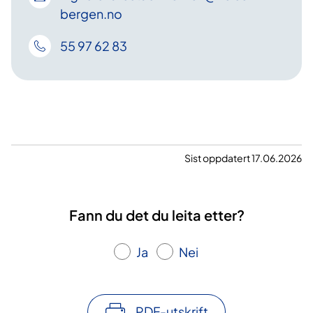
bergen
.no
55 97 62 83
Sist oppdatert 17.06.2026
Fann du det du leita etter?
Ja
Nei
PDF-utskrift