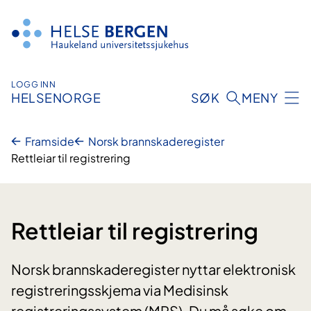
Hopp
til
innhald
LOGG INN
HELSENORGE
SØK
MENY
Framside
Norsk brannskaderegister
Rettleiar til registrering
Rettleiar til registrering
Norsk brannskaderegister nyttar elektronisk
registreringsskjema via Medisinsk
registreringssystem (MRS). Du må søke om