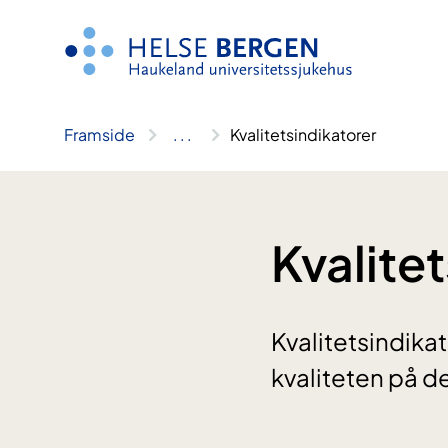
Hopp
til
innhald
Framside
..
.
Kvalitetsindikatorer
Kvalite
Kvalitetsindika
kvaliteten på 