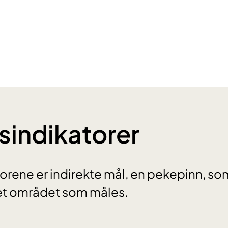
tsindikatorer
torene er indirekte mål, en pekepinn, so
det området som måles.