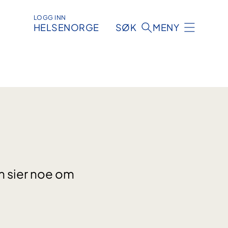
LOGG INN
HELSENORGE
SØK
MENY
m sier noe om