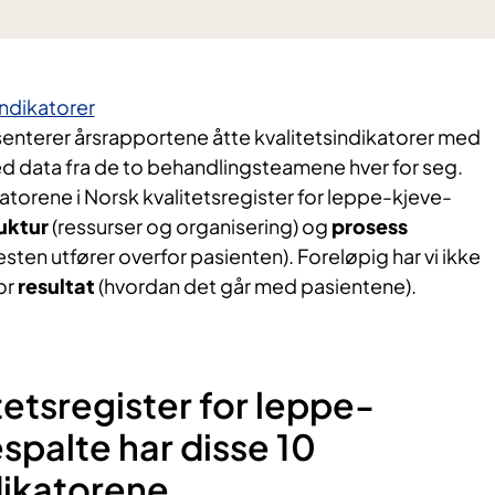
indikatorer
enterer årsrapportene åtte kvalitetsindikatorer med
d data fra de to behandlingsteamene hver for seg.
katorene i Norsk kvalitetsregister for leppe-kjeve-
uktur
(ressurser og organisering) og
prosess
esten utfører overfor pasienten). Foreløpig har vi ikke
or
resultat
(hvordan det går med pasientene).
tetsregister for leppe-
palte har disse 10
dikatorene