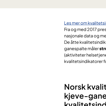
Les mer om kvalitets
Fra og med 2017 pres
nasjonale data og me
De åtte kvalitetsindi
ganespalte måler
str
(aktiviteter helsetjen
kvalitetsindikatorer f
Norsk kvali
kjeve-ganes
kvalitetsin