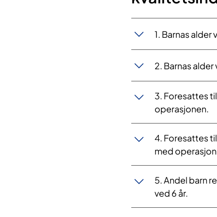
1. Barnas alde
2. Barnas alde
3. Foresattes t
operasjonen.
4. Foresattes t
med operasjon
5. Andel barn r
ved 6 år.