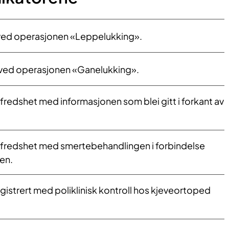
r ved operasjonen «Leppelukking».
r ved operasjonen «Ganelukking».
ilfredshet med informasjonen som blei gitt i forkant av
ilfredshet med smertebehandlingen i forbindelse
en.
egistrert med poliklinisk kontroll hos kjeveortoped