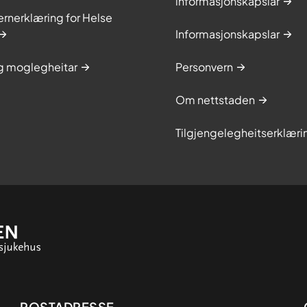
informasjonskapslar
rnerklæring for Helse
Informasjonskapslar
og moglegheitar
Personvern
Om nettstaden
Tilgjengelegheitserklæri
POSTADRESSE