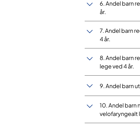
6. Andel barn r
år.
7. Andel barn re
4 år.
8. Andel barn r
lege ved 4 år.
9. Andel barn u
10. Andel barn m
velofaryngealt 