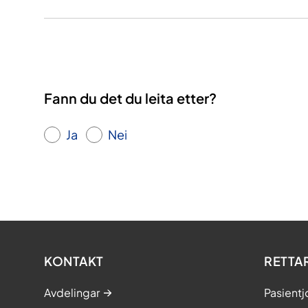
Fann du det du leita etter?
Ja
Nei
KONTAKT
RETTA
Avdelingar
Pasientj