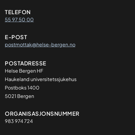
Kontaktinformasjon
TELEFON
55 97 50 00
E-POST
postmottak@helse-bergen.no
Adresse
POSTADRESSE
Helse Bergen HF
Haukeland universitetssjukehus
Postboks 1400
5021 Bergen
Organisasjon
ORGANISASJONSNUMMER
983 974 724