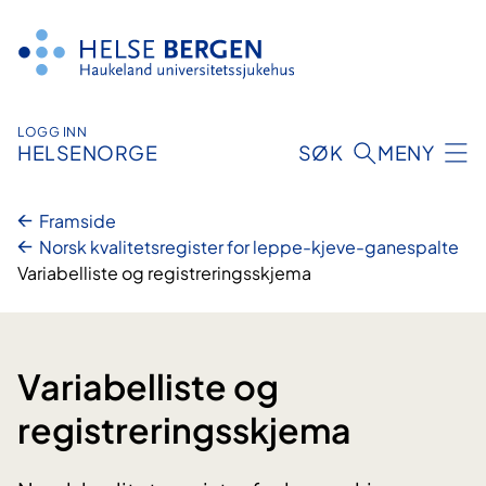
Hopp
til
innhald
LOGG INN
HELSENORGE
SØK
MENY
Framside
Norsk kvalitetsregister for leppe-kjeve-ganespalte
Variabelliste og registreringsskjema
Variabelliste og
registreringsskjema