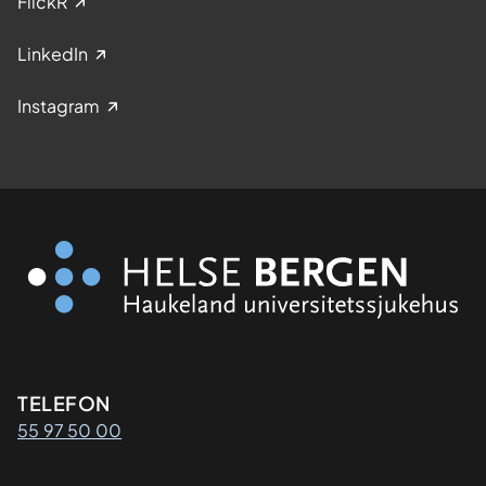
FlickR
LinkedIn
Instagram
Kontaktinformasjon
TELEFON
55 97 50 00