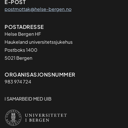
E-POST
postmottak@helse-bergen.no
Adresse
POSTADRESSE
Helse Bergen HF
Haukeland universitetssjukehus
Postboks 1400
5021 Bergen
Organisasjon
ORGANISASJONSNUMMER
983 974 724
I SAMARBEID MED UIB