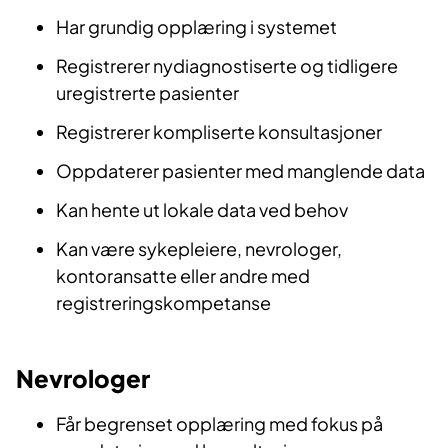
Har grundig opplæring i systemet
Registrerer nydiagnostiserte og tidligere
uregistrerte pasienter
Registrerer kompliserte konsultasjoner
Oppdaterer pasienter med manglende data
Kan hente ut lokale data ved behov
Kan være sykepleiere, nevrologer,
kontoransatte eller andre med
registreringskompetanse
Nevrologer
Får begrenset opplæring med fokus på