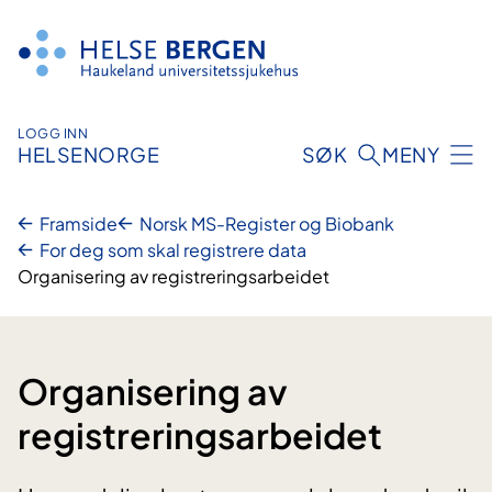
Hopp
til
innhald
LOGG INN
HELSENORGE
SØK
MENY
Framside
Norsk MS-Register og Biobank
For deg som skal registrere data
Organisering av registreringsarbeidet
Organisering av
registreringsarbeidet