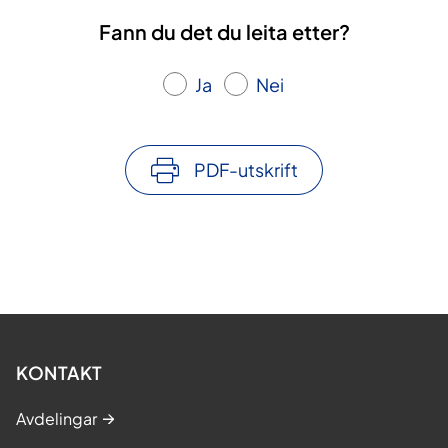
Fann du det du leita etter?
Ja
Nei
PDF-utskrift
KONTAKT
Avdelingar