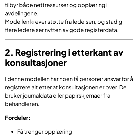
tilbyr både nettressurser og opplæring i
avdelingene.
Modellen krever støtte fra ledelsen, og stadig
flere ledere ser nytten av gode registerdata.
2. Registrering i etterkant av
konsultasjoner
I denne modellen har noen få personer ansvar for å
registrere alt etter at konsultasjonen er over. De
bruker journaldata eller papirskjemaer fra
behandleren.
Fordeler:
Få trenger opplæring