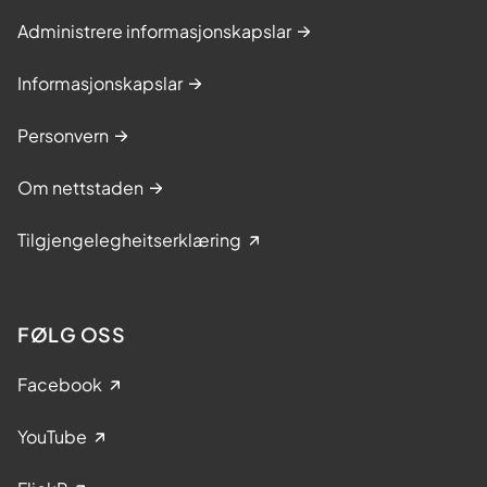
Administrere informasjonskapslar
Informasjonskapslar
Personvern
Om nettstaden
Tilgjengelegheitserklæring
FØLG OSS
Facebook
YouTube