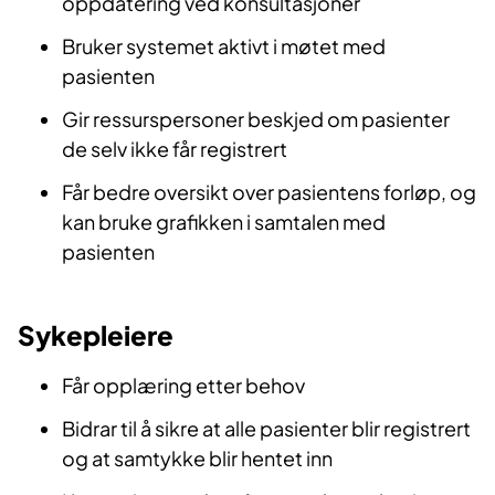
oppdatering ved konsultasjoner
Bruker systemet aktivt i møtet med
pasienten
Gir ressurspersoner beskjed om pasienter
de selv ikke får registrert
Får bedre oversikt over pasientens forløp, og
kan bruke grafikken i samtalen med
pasienten
Sykepleiere
Får opplæring etter behov
Bidrar til å sikre at alle pasienter blir registrert
og at samtykke blir hentet inn