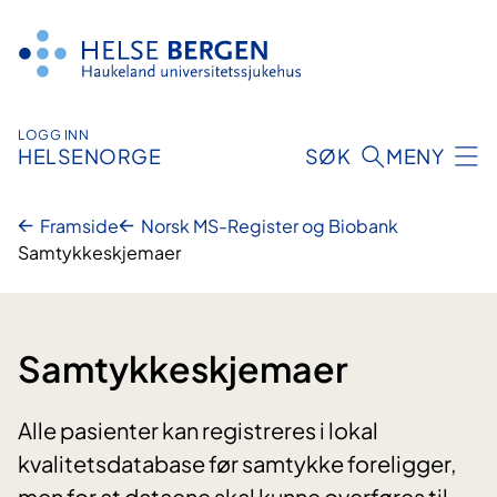
Hopp
til
innhald
LOGG INN
HELSENORGE
SØK
MENY
Framside
Norsk MS-Register og Biobank
Samtykkeskjemaer
Samtykkeskjemaer
Alle pasienter kan registreres i lokal
kvalitetsdatabase før samtykke foreligger,
men for at dataene skal kunne overføres til