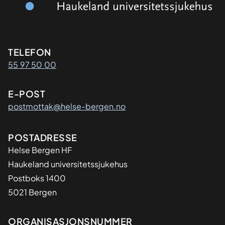
Kontaktinformasjon
TELEFON
55 97 50 00
E-POST
postmottak@helse-bergen.no
Adresse
POSTADRESSE
Helse Bergen HF
Haukeland universitetssjukehus
Postboks 1400
5021 Bergen
Organisasjon
ORGANISASJONSNUMMER