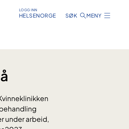
LOGG INN
HELSENORGE
SØK
MENY
nå
Kvinneklinikken
ntbehandling
er under arbeid,