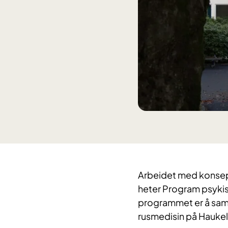
Arbeidet med konsept
heter Program psykisk
programmet er å saml
rusmedisin på Hauke