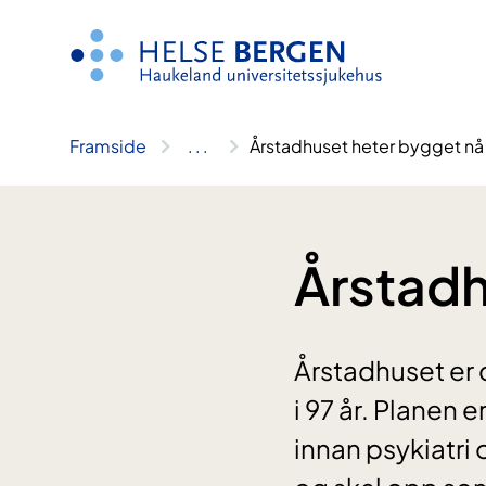
Hopp
til
innhald
Framside
..
.
Årstadhuset heter bygget nå
Årstadh
Årstadhuset er 
i 97 år. Planen 
innan psykiatri