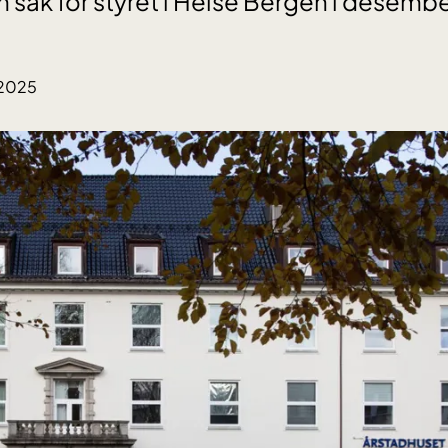
 sak for styret i Helse Bergen i desem
.2025