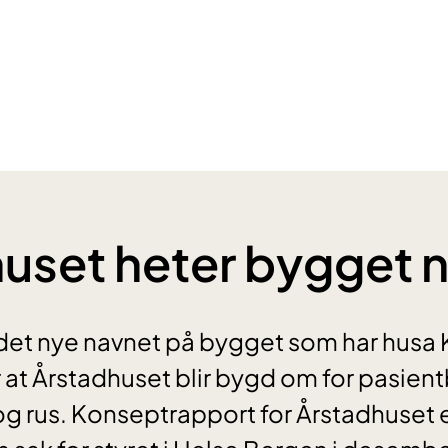
uset heter bygget 
det nye navnet på bygget som har husa 
er at Årstadhuset blir bygd om for pasie
 og rus. Konseptrapport for Årstadhuset 