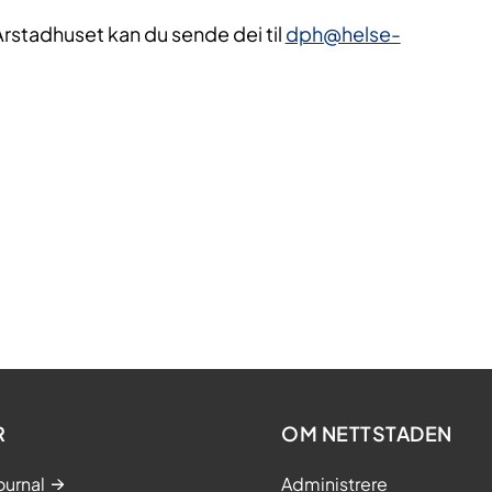
rstadhuset kan du sende dei til
dph@helse-
R
OM NETTSTADEN
ournal
Administrere