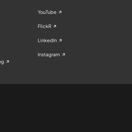
YouTube
FlickR
LinkedIn
Instagram
ng