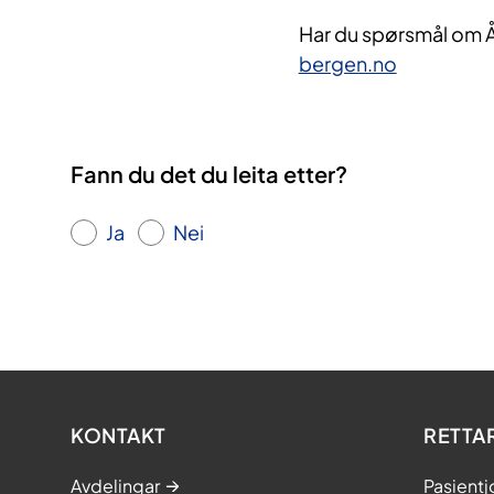
Har du spørsmål om Å
bergen.no
Fann du det du leita etter?
Ja
Nei
KONTAKT
RETTA
Avdelingar
Pasientj