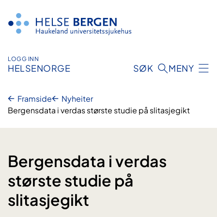
Hopp
til
innhald
LOGG INN
HELSENORGE
SØK
MENY
Framside
Nyheiter
Bergensdata i verdas største studie på slitasjegikt
Bergensdata i verdas
største studie på
slitasjegikt