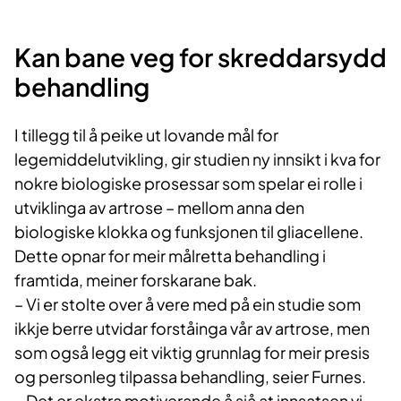
Kan bane veg for skreddarsydd
behandling
I tillegg til å peike ut lovande mål for
legemiddelutvikling, gir studien ny innsikt i kva for
nokre biologiske prosessar som spelar ei rolle i
utviklinga av artrose – mellom anna den
biologiske klokka og funksjonen til gliacellene.
Dette opnar for meir målretta behandling i
framtida, meiner forskarane bak.
– Vi er stolte over å vere med på ein studie som
ikkje berre utvidar forståinga vår av artrose, men
som også legg eit viktig grunnlag for meir presis
og personleg tilpassa behandling, seier Furnes.
– Det er ekstra motiverande å sjå at innsatsen vi