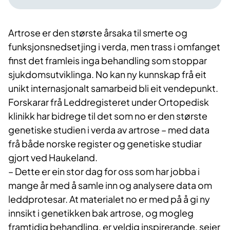
Artrose er den største årsaka til smerte og
funksjonsnedsetjing i verda, men trass i omfanget
finst det framleis inga behandling som stoppar
sjukdomsutviklinga. No kan ny kunnskap frå eit
unikt internasjonalt samarbeid bli eit vendepunkt.
Forskarar frå Leddregisteret under Ortopedisk
klinikk har bidrege til det som no er den største
genetiske studien i verda av artrose – med data
frå både norske register og genetiske studiar
gjort ved Haukeland.
– Dette er ein stor dag for oss som har jobba i
mange år med å samle inn og analysere data om
leddprotesar. At materialet no er med på å gi ny
innsikt i genetikken bak artrose, og mogleg
framtidig behandling, er veldig inspirerande, seier