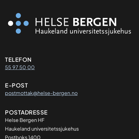
Kontaktinformasjon
TELEFON
55 97 50 00
E-POST
postmottak@helse-bergen.no
Adresse
POSTADRESSE
Helse Bergen HF
Haukeland universitetssjukehus
Postboks 1400