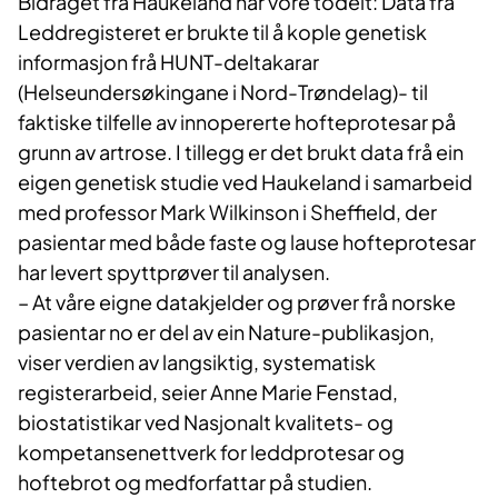
Bidraget frå Haukeland har vore todelt: Data frå
Leddregisteret er brukte til å kople genetisk
informasjon frå HUNT-deltakarar
(Helseundersøkingane i Nord-Trøndelag)- til
faktiske tilfelle av innopererte hofteprotesar på
grunn av artrose. I tillegg er det brukt data frå ein
eigen genetisk studie ved Haukeland i samarbeid
med professor Mark Wilkinson i Sheffield, der
pasientar med både faste og lause hofteprotesar
har levert spyttprøver til analysen.
– At våre eigne datakjelder og prøver frå norske
pasientar no er del av ein Nature-publikasjon,
viser verdien av langsiktig, systematisk
registerarbeid, seier Anne Marie Fenstad,
biostatistikar ved Nasjonalt kvalitets- og
kompetansenettverk for leddprotesar og
hoftebrot og medforfattar på studien.