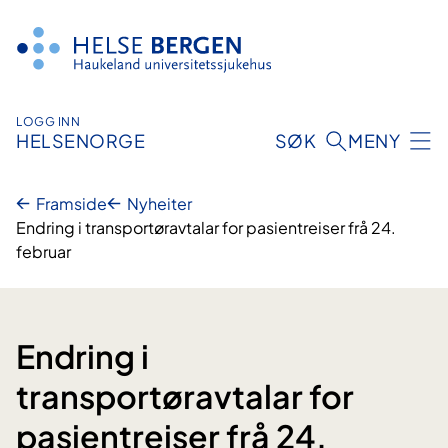
Hopp
til
innhald
LOGG INN
HELSENORGE
SØK
MENY
Framside
Nyheiter
Endring i transportøravtalar for pasientreiser frå 24.
februar
Endring i
transportøravtalar for
pasientreiser frå 24.