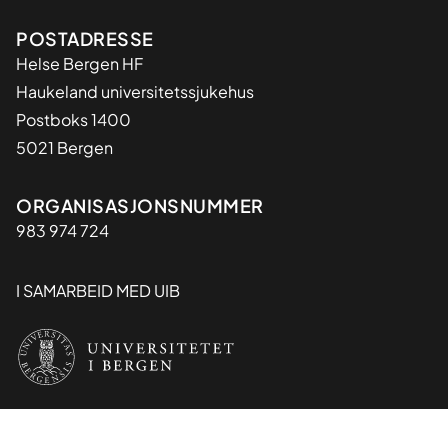
Adresse
POSTADRESSE
Helse Bergen HF
Haukeland universitetssjukehus
Postboks 1400
5021 Bergen
Organisasjon
ORGANISASJONSNUMMER
983 974 724
I SAMARBEID MED UIB