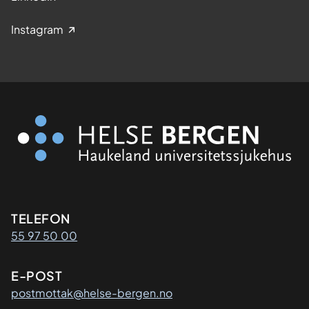
Instagram
Kontaktinformasjon
TELEFON
55 97 50 00
E-POST
postmottak@helse-bergen.no