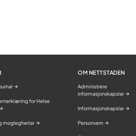
R
OM NETTSTADEN
ournal
Administrere
informasjonskapslar
rnerklæring for Helse
Informasjonskapslar
og moglegheitar
Personvern