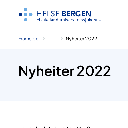
Hopp
til
innhald
Framside
..
.
Nyheiter 2022
Nyheiter 2022