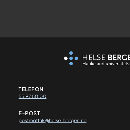
Kontaktinformasjon
TELEFON
55 97 50 00
E-POST
postmottak@helse-bergen.no