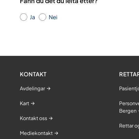
Fann du det du leita etter?
Ja
Nei
KONTAKT
RETTA
Avdelingar
Pasientj
Kart
Personve
Bergen
Kontakt oss
Rettar 
Mediekontakt