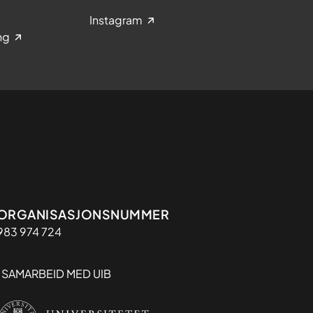
Instagram
ng
Organisasjon
ORGANISASJONSNUMMER
983 974 724
I SAMARBEID MED UIB