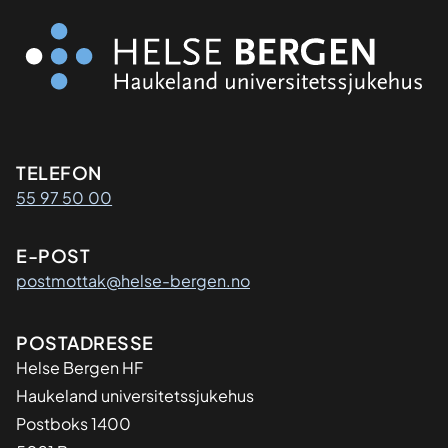
Kontaktinformasjon
TELEFON
55 97 50 00
E-POST
postmottak@helse-bergen.no
Adresse
POSTADRESSE
Helse Bergen HF
Haukeland universitetssjukehus
Postboks 1400