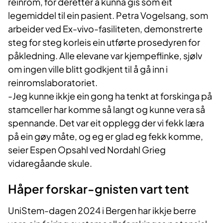
reinrom, for deretter å kunna gis som eit
legemiddel til ein pasient. Petra Vogelsang, som
arbeider ved Ex-vivo-fasiliteten, demonstrerte
steg for steg korleis ein utførte prosedyren for
påkledning. Alle elevane var kjempeflinke, sjølv
om ingen ville blitt godkjent til å gå inn i
reinromslaboratoriet.
-Jeg kunne ikkje ein gong ha tenkt at forskinga på
stamceller har komme så langt og kunne vera så
spennande. Det var eit opplegg der vi fekk læra
på ein gøy måte, og eg er glad eg fekk komme,
seier Espen Opsahl ved Nordahl Grieg
vidaregåande skule.
Håper forskar-gnisten vart tent
UniStem-dagen 2024 i Bergen har ikkje berre