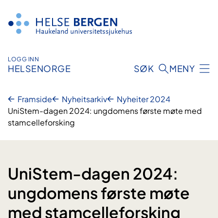
Hopp
til
innhald
LOGG INN
HELSENORGE
SØK
MENY
Framside
Nyheitsarkiv
Nyheiter 2024
UniStem-dagen 2024: ungdomens første møte med
stamcelleforsking
UniStem-dagen 2024:
ungdomens første møte
med stamcelleforsking