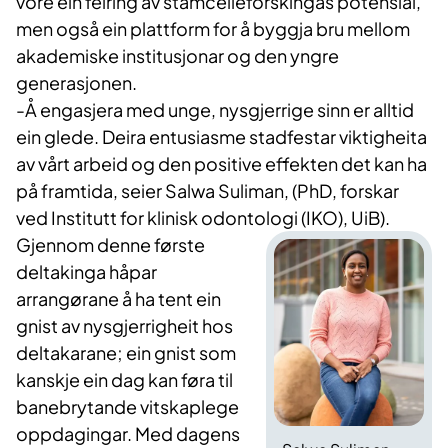
vore ein feiring av stamcelleforskingas potensial,
men også ein plattform for å byggja bru mellom
akademiske institusjonar og den yngre
generasjonen.
-Å engasjera med unge, nysgjerrige sinn er alltid
ein glede. Deira entusiasme stadfestar viktigheita
av vårt arbeid og den positive effekten det kan ha
på framtida, seier Salwa Suliman, (PhD, forskar
ved Institutt for klinisk odontologi (IKO), UiB).
Gjennom denne første
deltakinga håpar
arrangørane å ha tent ein
gnist av nysgjerrigheit hos
deltakarane; ein gnist som
kanskje ein dag kan føra til
banebrytande vitskaplege
oppdagingar. Med dagens