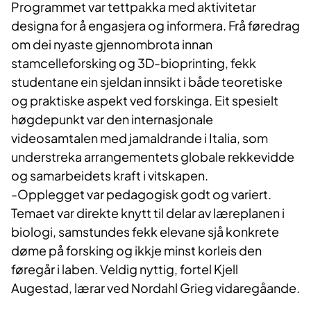
Programmet var tettpakka med aktivitetar
designa for å engasjera og informera. Frå føredrag
om dei nyaste gjennombrota innan
stamcelleforsking og 3D-bioprinting, fekk
studentane ein sjeldan innsikt i både teoretiske
og praktiske aspekt ved forskinga. Eit spesielt
høgdepunkt var den internasjonale
videosamtalen med jamaldrande i Italia, som
understreka arrangementets globale rekkevidde
og samarbeidets kraft i vitskapen.
-Opplegget var pedagogisk godt og variert.
Temaet var direkte knytt til delar av læreplanen i
biologi, samstundes fekk elevane sjå konkrete
døme på forsking og ikkje minst korleis den
føregår i laben. Veldig nyttig, fortel Kjell
Augestad, lærar ved Nordahl Grieg vidaregåande.