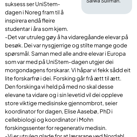
Salwa Suliman.
suksess ser UniStem-
dagen i Noreg fram til å
inspirera endå fleire
studentar i åra som kjem.
-Det var utruleg gøy å ha vidaregåande elevar på
besøk. Dei var nysgjerrige og stilte mange gode
spørsmål. Saman med alle andre elevar i Europa
som var med på UniStem-dagen utgjer dei
morgondagens forskarar. Vi håpar vi fekk sådd eit
lite forskarfrø i dei. Forsking går frå ætt til ætt.
Den forskinga vi held på med no skal desse
elevane ta vidare og i sin levetid vil dei oppleve
store viktige medisinske gjennombrot, seier
koordinator for dagen, Elise Aasebø, PhD i
cellebiologi og koordinator i Mohn
forskingssenter for regenerativ medisin.
-Vi er utruleg glade for at lærarane ved Nordahl