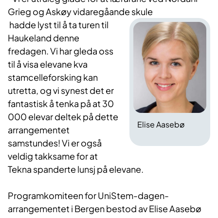
Grieg og Askøy vidaregåande skule
hadde lyst til å ta turen til
Haukeland denne
fredagen. Vi har gleda oss
til å visa elevane kva
stamcelleforsking kan
utretta, og vi synest det er
fantastisk å tenka på at 30
000 elevar deltek på dette
Elise Aasebø
arrangementet
samstundes! Vi er også
veldig takksame for at
Tekna spanderte lunsj på elevane.
Programkomiteen for UniStem-dagen-
arrangementet i Bergen bestod av Elise Aasebø