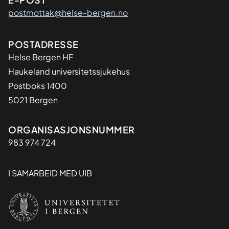
postmottak@helse-bergen.no
Adresse
POSTADRESSE
Helse Bergen HF
Haukeland universitetssjukehus
Postboks 1400
5021 Bergen
Organisasjon
ORGANISASJONSNUMMER
983 974 724
I SAMARBEID MED UIB