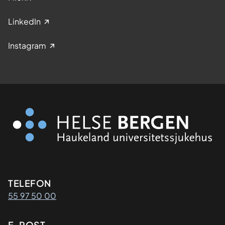
LinkedIn
Instagram
Kontaktinformasjon
TELEFON
55 97 50 00
E-POST