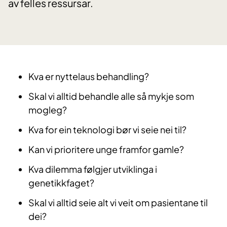
av felles ressursar.
​​​​​Kva er nyttelaus behandling?
Skal vi alltid behandle alle så mykje som
mogleg?
Kva for ein teknologi bør vi seie nei til?
Kan vi prioritere unge framfor gamle?
Kva dilemma følgjer utviklinga i
genetikkfaget?
Skal vi alltid seie alt vi veit om pasientane til
dei?