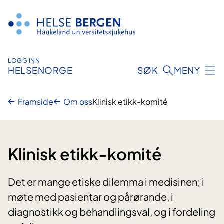
Hopp
til
innhald
LOGG INN
HELSENORGE
SØK
MENY
Framside
Om oss
Klinisk etikk-komité
Klinisk etikk-komité
Det er mange etiske dilemma i medisinen; i
møte med pasientar og pårørande, i
diagnostikk og behandlingsval, og i fordeling