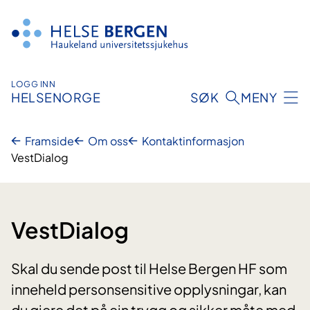
Hopp
til
innhald
LOGG INN
HELSENORGE
SØK
MENY
Framside
Om oss
Kontaktinformasjon
VestDialog
VestDialog
Skal du sende post til Helse Bergen HF som
inneheld personsensitive opplysningar, kan
du gjere det på ein trygg og sikker måte med