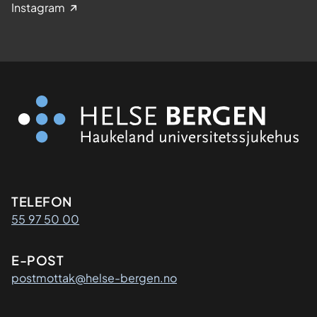
Instagram
Kontaktinformasjon
TELEFON
55 97 50 00
E-POST
postmottak@helse-bergen.no