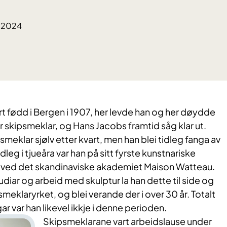
2.2024
t fødd i Bergen i 1907, her levde han og her døydde
ar skipsmeklar, og Hans Jacobs framtid såg klar ut.
meklar sjølv etter kvart, men han blei tidleg fanga av
idleg i tjueåra var han på sitt fyrste kunstnariske
s ved det skandinaviske akademiet Maison Watteau.
udiar og arbeid med skulptur la han dette til side og
psmeklaryrket, og blei verande der i over 30 år. Totalt
r var han likevel ikkje i denne perioden.
Skipsmeklarane vart arbeidslause under