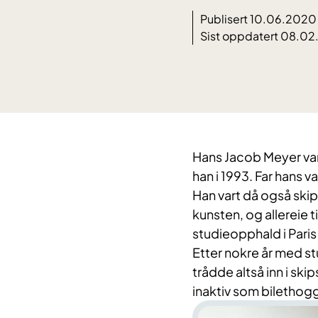
Publisert 10.06.2020
Sist oppdatert 08.0
Hans Jacob Meyer var
han i 1993. Far hans v
Han vart då også skips
kunsten, og allereie t
studieopphald i Pari
Etter nokre år med st
trådde altså inn i ski
inaktiv som bilethogga