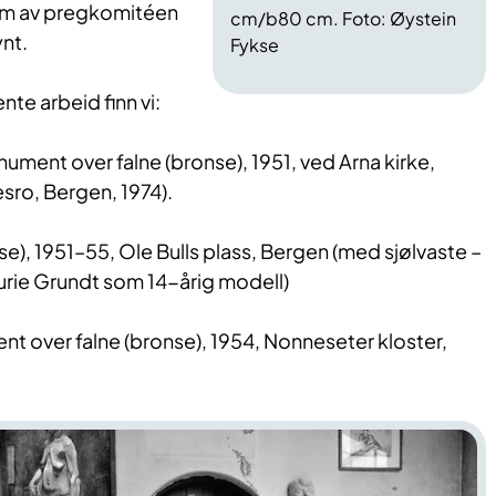
em av pregkomitéen
cm/b80 cm. Foto: Øystein
nt.
Fykse
te arbeid finn vi:
ment over falne (bronse), 1951, ved Arna kirke,
sro, Bergen, 1974).
), 1951–55, Ole Bulls plass, Bergen (med sjølvaste –
urie Grundt som 14-årig modell)
t over falne (bronse), 1954, Nonneseter kloster,