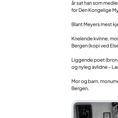
år sat han som medl
for Den Kongelige My
Blant Meyers mest kjen
Knelende kvinne, monu
Bergen (kopi ved Else
Liggende poet (bronse
og nyleg avlidne – La
Mor og barn, monumen
Bergen.