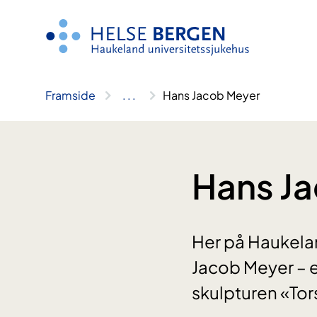
Hopp
til
innhald
Framside
..
.
Hans Jacob Meyer
Hans J
Her på Haukeland
Jacob Meyer – e
skulpturen «Tor