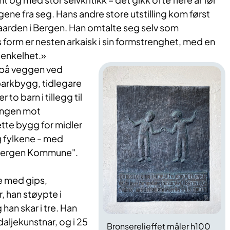
ngene fra seg. Hans andre store utstilling kom først
gaarden i Bergen. Han omtalte seg selv som
s form er nesten arkaisk i sin formstrenghet, med en
 enkelhet.»
på veggen ved
parkbygg, tidlegare
to barn i tillegg til
ingen mot
ette bygg for midler
g fylkene - med
 Bergen Kommune".
 med gips,
, han støypte i
an skar i tre. Han
aljekunstnar, og i 25
Bronserelieffet måler h100