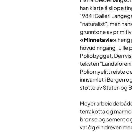
han klarte å slippe ti
1984 i Galleri Lange
“naturalist”, men han
grunntone av primitiv
«Minnetavle»
heng 
hovudinngang i Lille 
Poliobygget. Den viser 
teksten "Landsforen
Poliomyelitt reiste d
innsamlet i Bergen o
støtte av Staten og
Meyer arbeidde både
terrakotta og marmor
bronse og sement og h
var òg ein dreven med