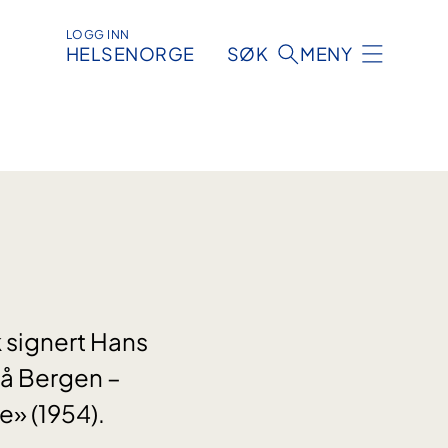
LOGG INN
HELSENORGE
SØK
MENY
k signert Hans
rå Bergen –
e» (1954).