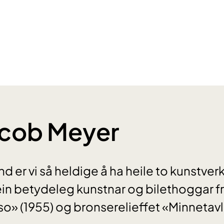
acob Meyer
 er vi så heldige å ha heile to kunstver
in betydeleg kunstnar og bilethoggar f
so» (1955) og bronserelieffet «Minnetavl