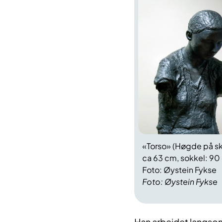
«Torso» (Høgde på sk
ca 63 cm, sokkel: 90
Foto: Øystein Fykse
Foto: Øystein Fykse
Han arbeidet langsomt