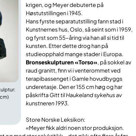
krigen, og Meyer debuterte på
Høstutstillingen i 1945.
Hans fyrste separatutstilling fann stad i
Kunstnernes hus, Oslo, så seint som i 1959,
og fyrst som 55-åring via han all si tid til
kunsten. Etter dette drog han på
studieopphald mange stader i Europa.
Bronseskulpturen «Torso»
, på sokkel av
raud granitt, finn vi i venterommet ved
terapibassenget i Gamle hovudbyggs
underetasje. Den er 155 cm høg og har
ulptur:
påskrifta
Gitt til Haukeland sykehus av
 cm)
kunstneren 1993.
Store Norske Leksikon:
«Meyer fikk aldri noen stor produksjon.
 og med stor selvkritikk – det gikk ofte flere år før