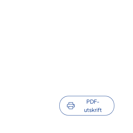
PDF-
utskrift