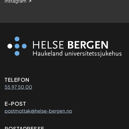
Instagram
Kontaktinformasjon
TELEFON
55 97 50 00
E-POST
postmottak@helse-bergen.no
POSTADRESSE