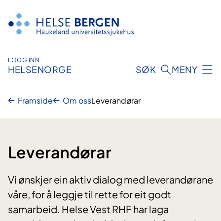
Hopp
til
innhald
LOGG INN
HELSENORGE
SØK
MENY
Framside
Om oss
Leverandørar
Leverandørar
Vi ønskjer ein aktiv dialog med leverandørane
våre, for å leggje til rette for eit godt
samarbeid. Helse Vest RHF har laga