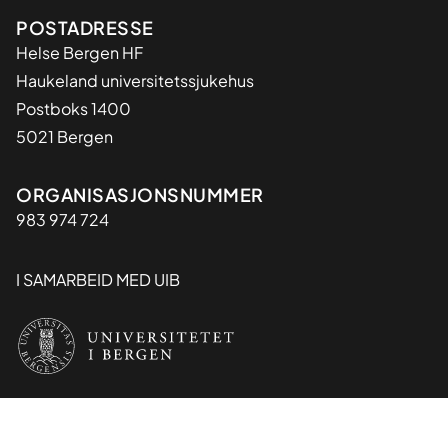
Adresse
POSTADRESSE
Helse Bergen HF
Haukeland universitetssjukehus
Postboks 1400
5021 Bergen
Organisasjon
ORGANISASJONSNUMMER
983 974 724
I SAMARBEID MED UIB