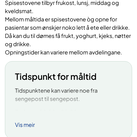
Spisestovene tilbyr frukost, lunsj, middag og
kveldsmat.
Mellom måltida er spisestovene òg opne for
pasientar som ønskjer noko lett å ete eller drikke.
Då kan du til dømes få frukt, yoghurt, kjeks, nøtter
og drikke.
Opningstider kan variere mellom avdelingane.
Tidspunkt for måltid
Tidspunktene kan variere noe fra
sengepost til sengepost.
Frukost:
08.00 – 09.00
Vis meir
Lunsj:
12.00 – 13.00