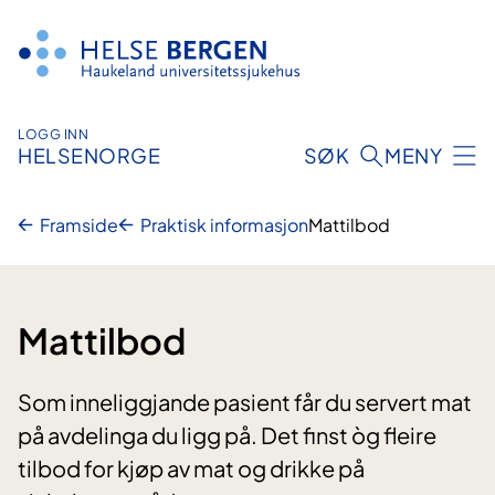
Hopp
til
innhald
LOGG INN
HELSENORGE
SØK
MENY
Framside
Praktisk informasjon
Mattilbod
Mattilbod
Som inneliggjande pasient får du servert mat
på avdelinga du ligg på. Det finst òg fleire
tilbod for kjøp av mat og drikke på