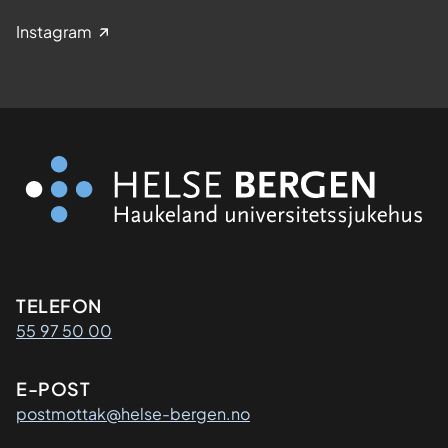
Instagram
Kontaktinformasjon
TELEFON
55 97 50 00
E-POST
postmottak@helse-bergen.no