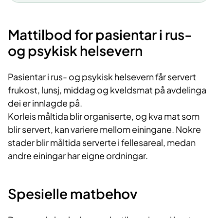
Middag:
15.30 – 16.30
Kvelds:
19.30 – 20.30
Mattilbod for pasientar i rus-
og psykisk helsevern
Pasientar i rus- og psykisk helsevern får servert
frukost, lunsj, middag og kveldsmat på avdelinga
dei er innlagde på.
Korleis måltida blir organiserte, og kva mat som
blir servert, kan variere mellom einingane. Nokre
stader blir måltida serverte i fellesareal, medan
andre einingar har eigne ordningar.
Spesielle matbehov