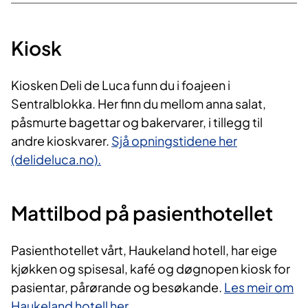
Kiosk
Kiosken Deli de Luca funn du i foajeen i
Sentralblokka. Her finn du mellom anna salat,
påsmurte bagettar og bakervarer, i tillegg til
andre kioskvarer.
Sjå opningstidene her
(delideluca.no).
Mattilbod på pasienthotellet
Pasienthotellet vårt, Haukeland hotell, har eige
kjøkken og spisesal, kafé og døgnopen kiosk for
pasientar, pårørande og besøkande.
Les meir om
Haukeland hotell her.