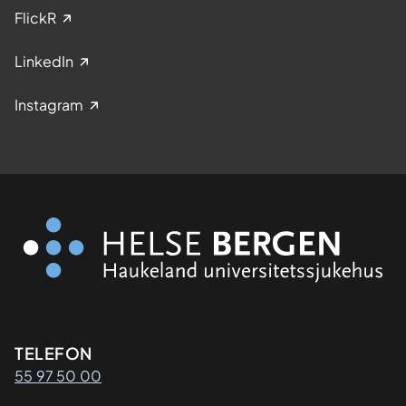
FlickR
LinkedIn
Instagram
Kontaktinformasjon
TELEFON
55 97 50 00