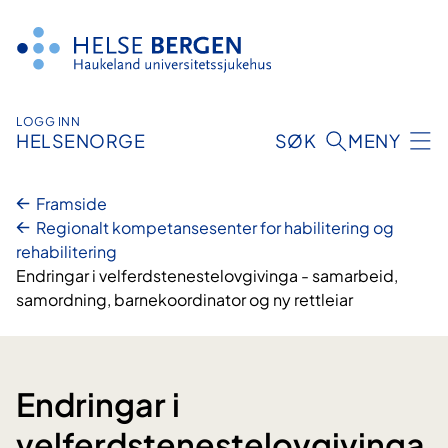
Hopp
til
innhald
LOGG INN
HELSENORGE
SØK
MENY
Framside
Regionalt kompetansesenter for habilitering og
rehabilitering
Endringar i velferdstenestelovgivinga - samarbeid,
samordning, barnekoordinator og ny rettleiar
Endringar i
velferdstenestelovgivinga