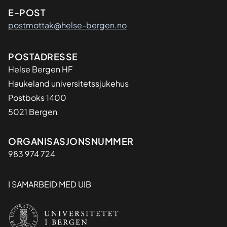
E-POST
postmottak@helse-bergen.no
Adresse
POSTADRESSE
Helse Bergen HF
Haukeland universitetssjukehus
Postboks 1400
5021 Bergen
Organisasjon
ORGANISASJONSNUMMER
983 974 724
I SAMARBEID MED UIB