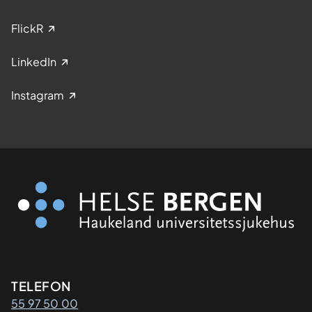
FlickR
LinkedIn
Instagram
Kontaktinformasjon
TELEFON
55 97 50 00