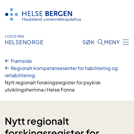
Hopp
til
innhald
LOGG INN
HELSENORGE
SØK
MENY
Framside
Regionalt kompetansesenter for habilitering og
rehabilitering
Nytt regionalt forskingsregister for psykisk
utviklingshemma i Helse Fonna
Nytt regionalt
forskingsregister for