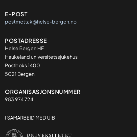
E-POST
postmottak@helse-bergen.no
Adresse
POSTADRESSE
Helse Bergen HF
Haukeland universitetssjukehus
Postboks 1400
5021 Bergen
Organisasjon
ORGANISASJONSNUMMER
983 974 724
I SAMARBEID MED UIB