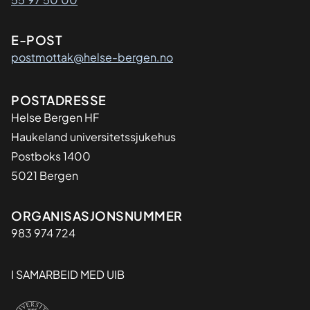
E-POST
postmottak@helse-bergen.no
Adresse
POSTADRESSE
Helse Bergen HF
Haukeland universitetssjukehus
Postboks 1400
5021 Bergen
Organisasjon
ORGANISASJONSNUMMER
983 974 724
I SAMARBEID MED UIB