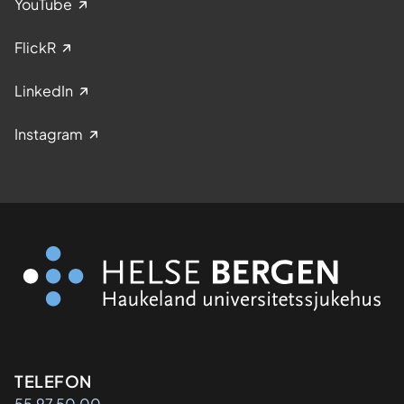
YouTube
FlickR
LinkedIn
Instagram
Kontaktinformasjon
TELEFON
55 97 50 00