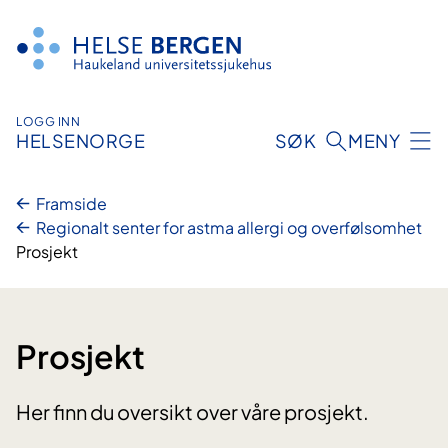
Hopp
til
innhald
LOGG INN
HELSENORGE
SØK
MENY
Framside
Regionalt senter for astma allergi og overfølsomhet
Prosjekt
Prosjekt
Her finn du oversikt over våre prosjekt.