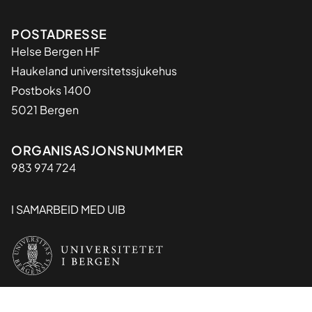
Adresse
POSTADRESSE
Helse Bergen HF
Haukeland universitetssjukehus
Postboks 1400
5021 Bergen
Organisasjon
ORGANISASJONSNUMMER
983 974 724
I SAMARBEID MED UIB