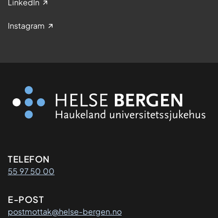
LinkedIn
Instagram
Kontaktinformasjon
TELEFON
55 97 50 00
E-POST
postmottak@helse-bergen.no