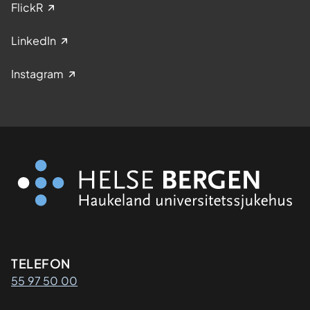
FlickR
LinkedIn
Instagram
Kontaktinformasjon
TELEFON
55 97 50 00