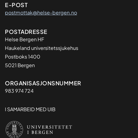
E-POST
postmottak@helse-bergen.no
Adresse
POSTADRESSE
Helse Bergen HF
Haukeland universitetssjukehus
Postboks 1400
5021 Bergen
Organisasjon
ORGANISASJONSNUMMER
983 974 724
I SAMARBEID MED UIB