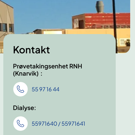
Kontakt
Prøvetakingsenhet RNH
(Knarvik) :
55 97 16 44
Dialyse:
55971640 / 55971641