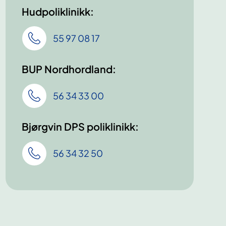
Hudpoliklinikk:
55 97 08 17
BUP Nordhordland:
56 34 33 00
Bjørgvin DPS poliklinikk:
56 34 32 50