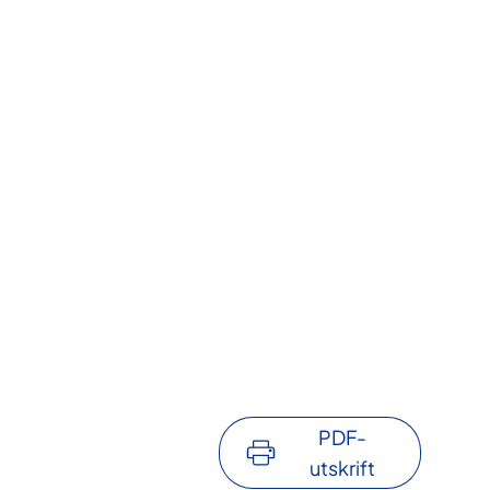
PDF-
utskrift