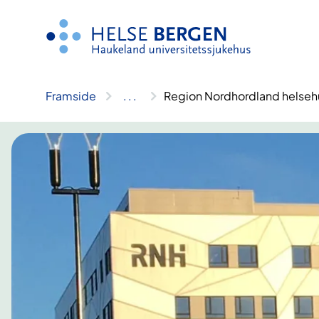
Hopp
til
innhald
Framside
..
.
Region Nordhordland helsehu