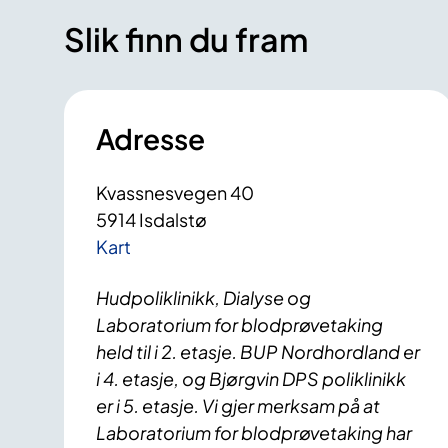
Slik finn du fram
Adresse
Kvassnesvegen 40
5914 Isdalstø
Kart
Hudpoliklinikk, Dialyse og
Laboratorium for blodprøvetaking
held til i 2. etasje. BUP Nordhordland er
i 4. etasje, og Bjørgvin DPS poliklinikk
er i 5. etasje. Vi gjer merksam på at
Laboratorium for blodprøvetaking har