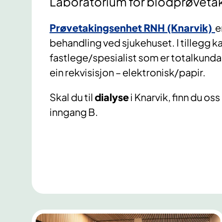
Laboratorium for blodprøvetak
Prøvetakingsenhet RNH (Knarvik)
e
behandling ved sjukehuset. I tillegg kan
fastlege/spesialist som er totalkund
ein rekvisisjon – elektronisk/papir.
Skal du til
dialyse
i Knarvik, finn du os
inngang B.