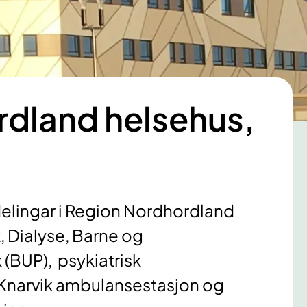
dland helsehus,
elingar i Region Nordhordland
, Dialyse, Barne og
 (BUP), psykiatrisk
 Knarvik ambulansestasjon og