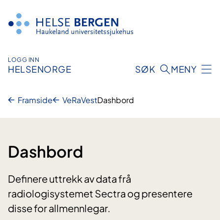
Hopp
til
innhald
LOGG INN
HELSENORGE
SØK
MENY
Framside
VeRaVest
Dashbord
Dashbord
Definere uttrekk av data frå
radiologisystemet Sectra og presentere
disse for allmennlegar.