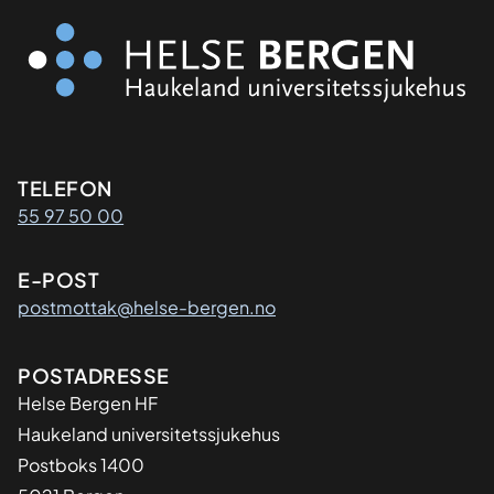
Kontaktinformasjon
TELEFON
55 97 50 00
E-POST
postmottak@helse-bergen.no
Adresse
POSTADRESSE
Helse Bergen HF
Haukeland universitetssjukehus
Postboks 1400