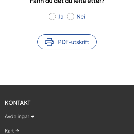
Fann du det du leita etter?
Ja
Nei
PDF-utskrift
KONTAKT
Avdelingar
Kart