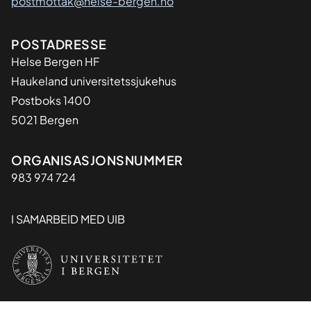
postmottak@helse-bergen.no
Adresse
POSTADRESSE
Helse Bergen HF
Haukeland universitetssjukehus
Postboks 1400
5021 Bergen
Organisasjon
ORGANISASJONSNUMMER
983 974 724
I SAMARBEID MED UIB