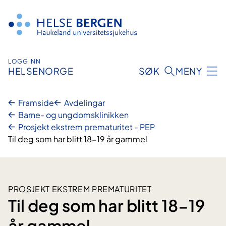
Hopp
til
innhald
LOGG INN
HELSENORGE
SØK
MENY
Framside
Avdelingar
Barne- og ungdomsklinikken
Prosjekt ekstrem prematuritet - PEP
Til deg som har blitt 18-19 år gammel
PROSJEKT EKSTREM PREMATURITET
Til deg som har blitt 18-19
år gammel