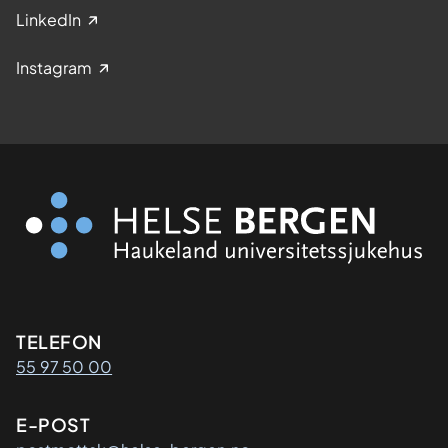
LinkedIn
Instagram
Kontaktinformasjon
TELEFON
55 97 50 00
E-POST