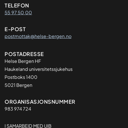
Kontaktinformasjon
TELEFON
55 97 50 00
E-POST
postmottak@helse-bergen.no
Adresse
POSTADRESSE
Helse Bergen HF
Haukeland universitetssjukehus
Postboks 1400
5021 Bergen
Organisasjon
ORGANISASJONSNUMMER
983 974 724
I SAMARBEID MED UIB