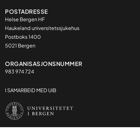
Adresse
POSTADRESSE
Helse Bergen HF
Haukeland universitetssjukehus
Postboks 1400
5021 Bergen
Organisasjon
ORGANISASJONSNUMMER
983 974 724
I SAMARBEID MED UIB