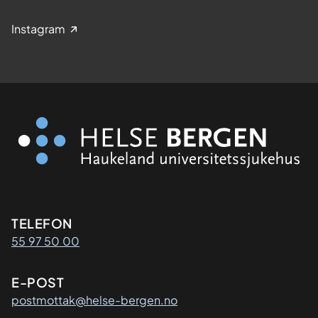
Instagram
Kontaktinformasjon
TELEFON
55 97 50 00
E-POST
postmottak@helse-bergen.no