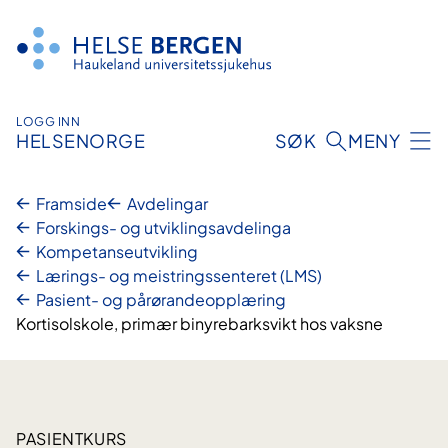
Hopp
til
innhald
LOGG INN
HELSENORGE
SØK
MENY
Framside
Avdelingar
Forskings- og utviklingsavdelinga
Kompetanseutvikling
Lærings- og meistringssenteret (LMS)
Pasient- og pårørandeopplæring
Kortisolskole, primær binyrebarksvikt hos vaksne
PASIENTKURS