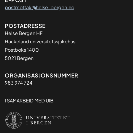
postmottak@helse-bergen.no
Adresse
POSTADRESSE
Helse Bergen HF
Haukeland universitetssjukehus
Postboks 1400
5021 Bergen
Organisasjon
ORGANISASJONSNUMMER
983 974 724
I SAMARBEID MED UIB