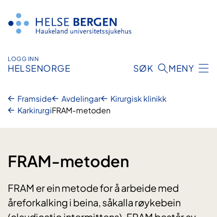
Hopp
til
innhald
LOGG INN
HELSENORGE
SØK
MENY
Framside
Avdelingar
Kirurgisk klinikk
Karkirurgi
FRAM-metoden
FRAM-metoden
FRAM er ein metode for å arbeide med
åreforkalking i beina, såkalla røykebein
(claudicatio intermittens). FRAM består av