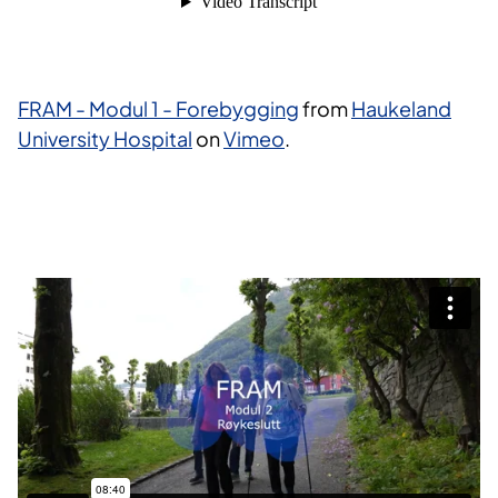
FRAM - Modul 1 - Forebygging
from
Haukeland
University Hospital
on
Vimeo
.