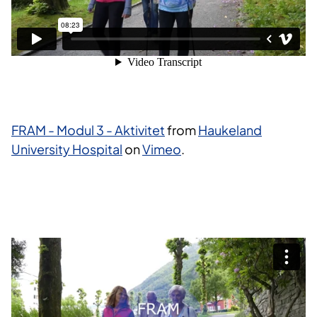
FRAM - Modul 3 - Aktivitet
from
Haukeland
University Hospital
on
Vimeo
.