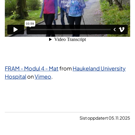
FRAM - Modul 4 - Mat
from
Haukeland University
Hospital
on
Vimeo
.
Sist oppdatert 05.11.2025