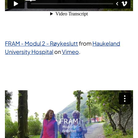
FRAM - Modul 2 - Røykeslutt
from
Haukeland
University Hospital
on
Vimeo
.