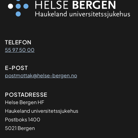
Kontaktinformasjon
TELEFON
55 97 50 00
E-POST
postmottak@helse-bergen.no
Adresse
POSTADRESSE
Helse Bergen HF
Haukeland universitetssjukehus
Postboks 1400
5021 Bergen