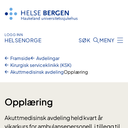
Hopp
til
innhald
LOGG INN
HELSENORGE
SØK
MENY
Framside
Avdelingar
Kirurgisk serviceklinikk (KSK)
Akuttmedisinsk avdeling
Opplæring
Opplæring
Akuttmedisinsk avdeling held kvart år
vikarkurs for ambulansepersonell, i tillegg til