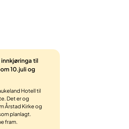
innkjøringa til
m 10.juli og
ukeland Hotell til
e. Det er og
m Årstad Kirke og
som planlagt.
ne fram.