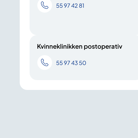
55 97 42 81
Kvinneklinikken postoperativ
55 97 43 50