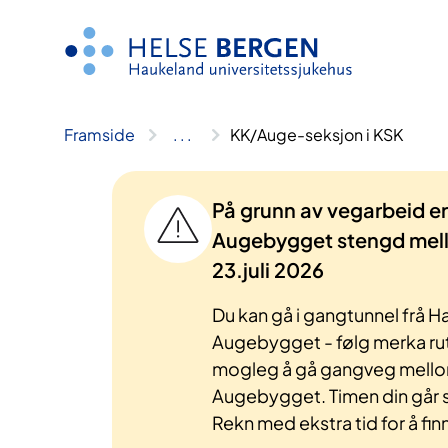
Hopp
til
innhald
Framside
..
.
KK/Auge-seksjon i KSK
På grunn av vegarbeid er 
Augebygget stengd mello
23.juli 2026
Du kan gå i gangtunnel frå Ha
Augebygget - følg merka rut
mogleg å gå gangveg mello
Augebygget. Timen din går 
Rekn med ekstra tid for å fin