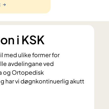
t
on i KSK
til med ulike former for
alle avdelingane ved
a og Ortopedisk
egg har vi døgnkontinuerlig akutt