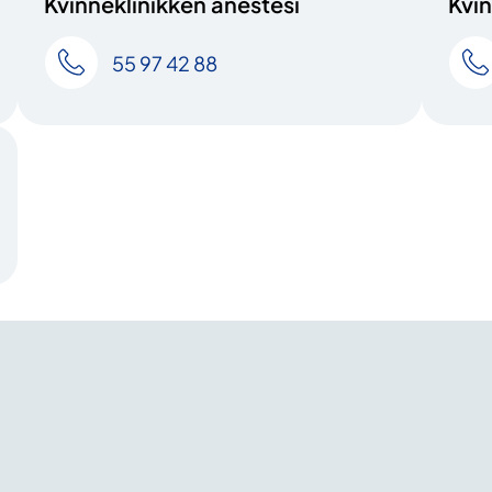
Kvinneklinikken anestesi
Kvin
55 97 42 88