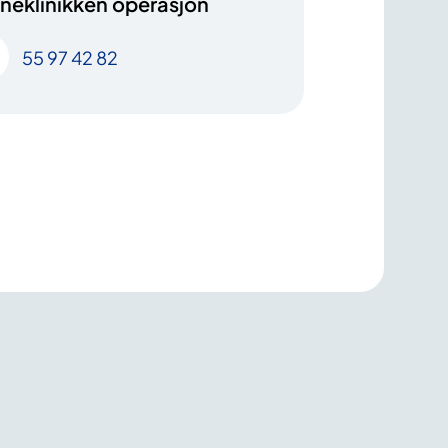
neklinikken operasjon
55 97 42 82