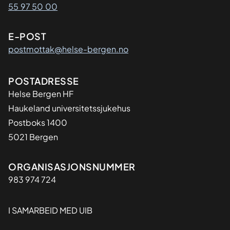
55 97 50 00
E-POST
postmottak@helse-bergen.no
Adresse
POSTADRESSE
Helse Bergen HF
Haukeland universitetssjukehus
Postboks 1400
5021 Bergen
Organisasjon
ORGANISASJONSNUMMER
983 974 724
I SAMARBEID MED UIB