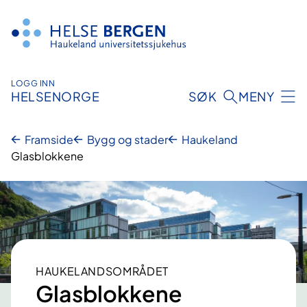
Hopp
til
innhald
LOGG INN
HELSENORGE
SØK
MENY
Framside
Bygg og stader
Haukeland
Glasblokkene
HAUKELANDSOMRÅDET
Glasblokkene