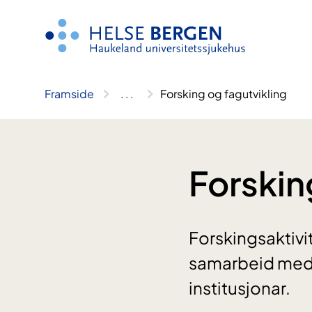
Hopp
til
innhald
Framside
..
.
Forsking og fagutvikling
Forskin
Forskingsaktivit
samarbeid med 
institusjonar.