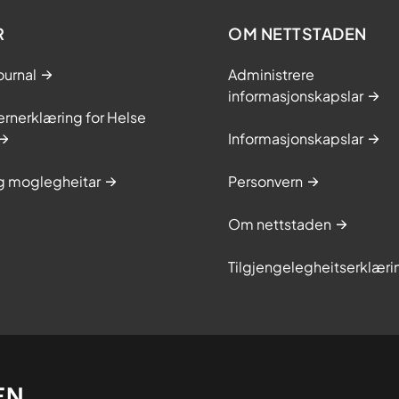
R
OM NETTSTADEN
ournal
Administrere
informasjonskapslar
rnerklæring for Helse
Informasjonskapslar
og moglegheitar
Personvern
Om nettstaden
Tilgjengelegheitserklæri