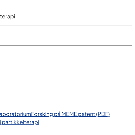
eterapi
laboratorium
Forsking på ME
ME patent (PDF)
i partikkelterapi