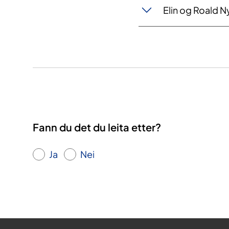
Elin og Roald N
Fann du det du leita etter?
Ja
Nei