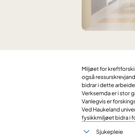
Miljøet for kreftforsk
også ressurskrevjande
bidrar i dette arbeide
Verksemda er i stor g
Vanlegvis er forsking
Ved Haukeland univer
fysikkmiljøet bidra i
Sjukepleie