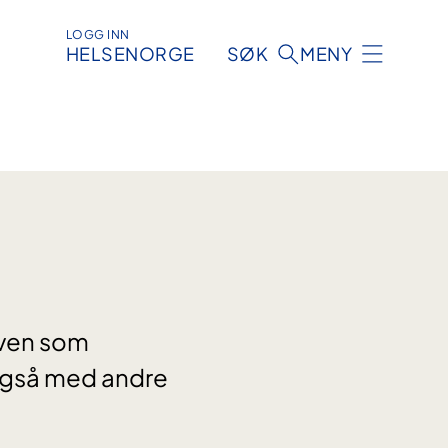
LOGG INN
HELSENORGE
SØK
MENY
riven som
 også med andre