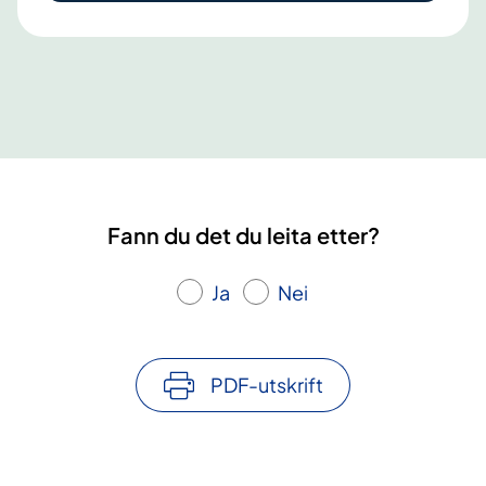
k
u
r
s
f
o
r
p
Fann du det du leita etter?
a
s
Ja
Nei
i
e
n
t
PDF-utskrift
a
r
o