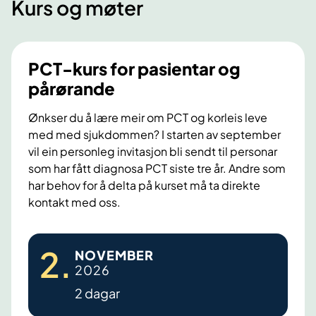
Kurs og møter
PCT-kurs for pasientar og
pårørande
Ønkser du å lære meir om PCT og korleis leve
med med sjukdommen? I starten av september
vil ein personleg invitasjon bli sendt til personar
som har fått diagnosa PCT siste tre år. Andre som
har behov for å delta på kurset må ta direkte
kontakt med oss.
P
2
.
NOVEMBER
C
2026
T
2 dagar
-