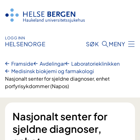
Hopp
til
innhald
LOGG INN
HELSENORGE
SØK
MENY
Framside
Avdelingar
Laboratorie­klinikken
Medisinsk biokjemi og farmakologi
Nasjonalt senter for sjeldne diagnoser, enhet
porfyrisykdommer (Napos)
Nasjonalt senter for
sjeldne diagnoser,