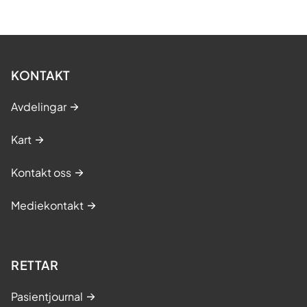
g
p
å
r
KONTAKT
ø
r
Avdelingar
a
n
Kart
d
Kontakt oss
e
Mediekontakt
RETTAR
Pasientjournal