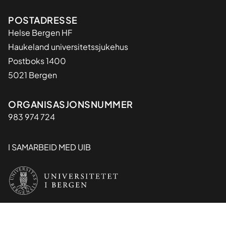
Adresse
POSTADRESSE
Helse Bergen HF
Haukeland universitetssjukehus
Postboks 1400
5021 Bergen
Organisasjon
ORGANISASJONSNUMMER
983 974 724
I SAMARBEID MED UIB