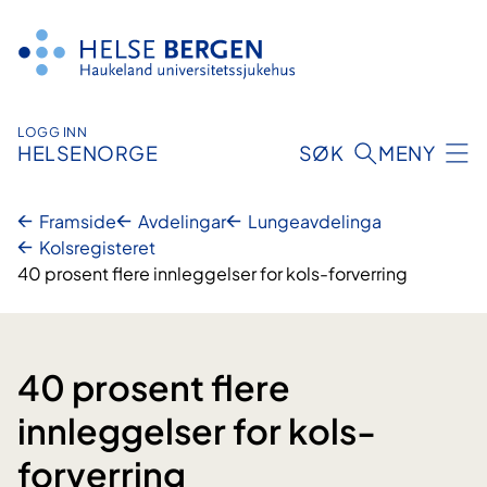
Hopp
til
innhald
LOGG INN
HELSENORGE
SØK
MENY
Framside
Avdelingar
Lungeavdelinga
Kolsregisteret
40 prosent flere innleggelser for kols-forverring
40 prosent flere
innleggelser for kols-
forverring