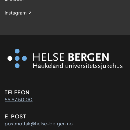
Instagram
Kontaktinformasjon
TELEFON
55 97 50 00
E-POST
postmottak@helse-bergen.no