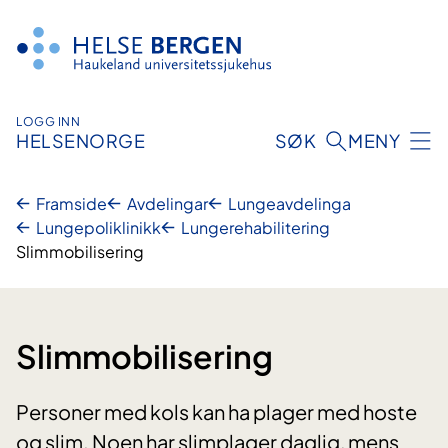
Hopp
til
innhald
LOGG INN
HELSENORGE
SØK
MENY
Framside
Avdelingar
Lungeavdelinga
Lungepoliklinikk
Lungerehabilitering
Slimmobilisering
Slimmobilisering
Personer med kols kan ha plager med hoste
og slim. Noen har slimplager daglig, mens