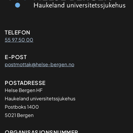
Kontaktinformasjon
TELEFON
55 97 50 00
E-POST
postmottak@helse-bergen.no
Adresse
POSTADRESSE
Helse Bergen HF
Haukeland universitetssjukehus
Postboks 1400
5021 Bergen
ORGANISASJONSNUMMER