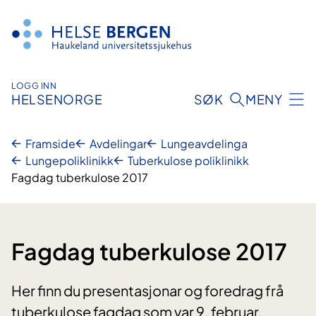
Hopp
til
innhald
LOGG INN
HELSENORGE
SØK
MENY
Framside
Avdelingar
Lungeavdelinga
Lungepoliklinikk
Tuberkulose poliklinikk
Fagdag tuberkulose 2017
Fagdag tuberkulose 2017
Her finn du presentasjonar og foredrag frå
tuberkulose fagdag som var 9. februar.