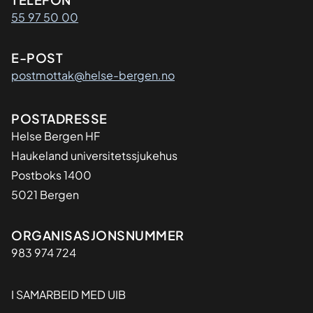
Kontaktinformasjon
55 97 50 00
E-POST
postmottak@helse-bergen.no
Adresse
POSTADRESSE
Helse Bergen HF
Haukeland universitetssjukehus
Postboks 1400
5021 Bergen
Organisasjon
ORGANISASJONSNUMMER
983 974 724
I SAMARBEID MED UIB