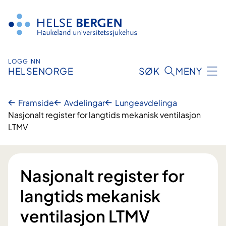
Hopp
til
innhald
LOGG INN
HELSENORGE
SØK
MENY
Framside
Avdelingar
Lungeavdelinga
Nasjonalt register for langtids mekanisk ventilasjon
LTMV
Nasjonalt register for
langtids mekanisk
ventilasjon LTMV