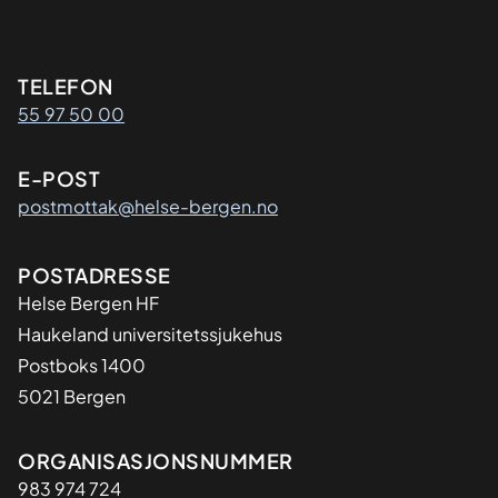
Kontaktinformasjon
TELEFON
55 97 50 00
E-POST
postmottak@helse-bergen.no
Adresse
POSTADRESSE
Helse Bergen HF
Haukeland universitetssjukehus
Postboks 1400
5021 Bergen
Organisasjon
ORGANISASJONSNUMMER
983 974 724