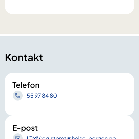
Kontakt
Telefon
55 97 84 80
E-post
LTMVregisteret
@helse-bergen
.no