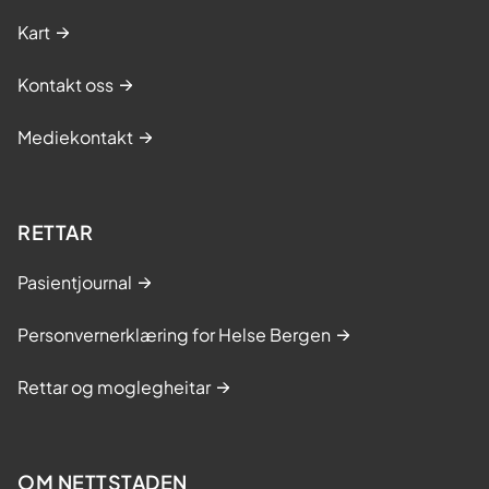
k
–
Kart
l
B
i
a
Kontakt oss
n
r
i
r
Mediekontakt
s
-
k
v
s
i
t
RETTAR
r
u
u
d
Pasientjournal
s
i
v
e
Personvernerklæring for Helse Bergen
e
a
d
v
Rettar og moglegheitar
m
D
u
-
l
s
t
OM NETTSTADEN
e