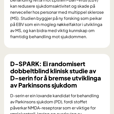
i
kan redusere sjukdomsaktivitet og skade på
a
nerveceller hos personar med multippel sklerose
l
(MS). Studien byggjer på ny forsking som peikar
på EBV som ein mogleg nøkkelfaktor i utviklinga
av MS, og kan bidra med viktig kunnskap om
framtidig behandling mot sjukdommen.
T
A
R
G
D-SPARK: Ei randomisert
E
dobbeltblind klinisk studie av
T
D-serin for å bremse utviklinga
-
av Parkinsons sjukdom
E
B
D-serin er ein lovande kandidat for behandling
V
av Parkinsons sjukdom (PD), fordi stoffet
i
påverkar NMDA-reseptorar som er viktige for
M
rørslekontroll, læring og overleving av