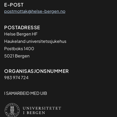
u
E-POST
k
postmottak@helse-bergen.no
d
o
Adresse
POSTADRESSE
m
Helse Bergen HF
Haukeland universitetssjukehus
Postboks 1400
5021 Bergen
Organisasjon
ORGANISASJONSNUMMER
983 974 724
I SAMARBEID MED UIB