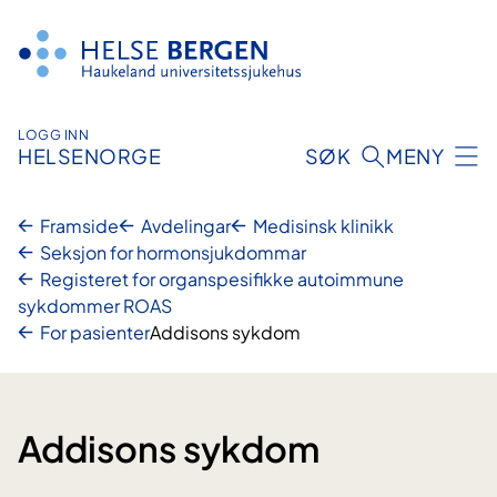
Hopp
til
innhald
LOGG INN
HELSENORGE
SØK
MENY
Framside
Avdelingar
Medisinsk klinikk
Seksjon for hormonsjukdommar
Registeret for organspesifikke autoimmune
sykdommer ROAS
For pasienter
Addisons sykdom
Addisons sykdom