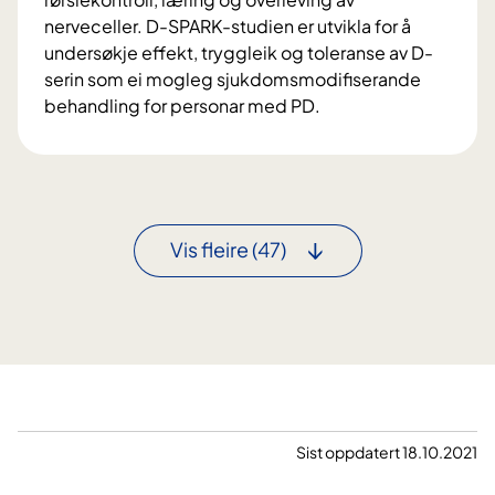
S
nerveceller. D-SPARK-studien er utvikla for å
-
undersøkje effekt, tryggleik og toleranse av D-
s
serin som ei mogleg sjukdomsmodifiserande
t
behandling for personar med PD.
u
D
d
-
i
S
e
P
n
A
:
Vis fleire
(47)
R
M
K
å
:
l
E
r
i
e
r
t
a
t
n
Sist oppdatert 18.10.2021
a
d
b