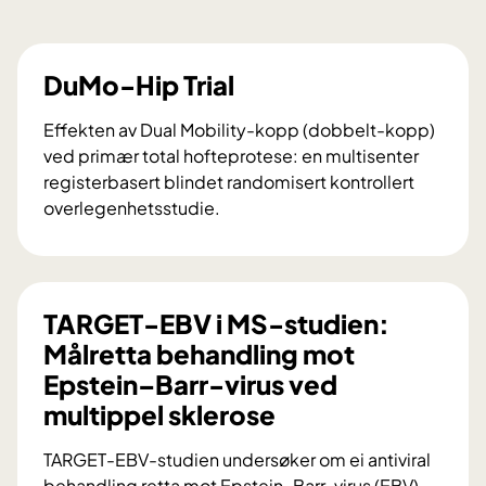
DuMo-Hip Trial
Effekten av Dual Mobility-kopp (dobbelt-kopp)
ved primær total hofteprotese: en multisenter
registerbasert blindet randomisert kontrollert
overlegenhetsstudie.
D
u
M
o
TARGET-EBV i MS-studien:
-
Målretta behandling mot
H
Epstein–Barr-virus ved
i
multippel sklerose
p
T
TARGET-EBV-studien undersøker om ei antiviral
r
behandling retta mot Epstein–Barr-virus (EBV)