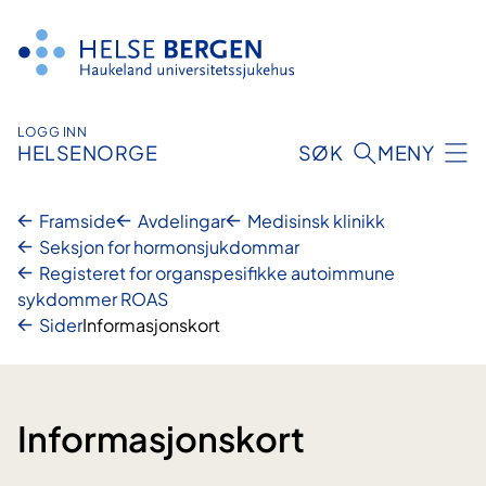
Hopp
til
innhald
LOGG INN
HELSENORGE
SØK
MENY
Framside
Avdelingar
Medisinsk klinikk
Seksjon for hormonsjukdommar
Registeret for organspesifikke autoimmune
sykdommer ROAS
Sider
Informasjonskort
Informasjonskort