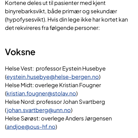
Kortene deles ut til pasienter med kjent
binyrebarksvikt, både primær og sekundær
(hypofysesvikt). Hvis din lege ikke har kortet kan
det rekvireres fra følgende personer:
Voksne
Helse Vest: professor Eystein Husebye
(
eystein.husebye@helse-bergen.no
)
Helse Midt: overlege Kristian Fougner
(
kristian.fougner@stolav.no
)
Helse Nord: professor Johan Svartberg
(
johan.svartberg@unn.no
)
Helse Sørøst: overlege Anders Jørgensen
(
andjoe@ous-hf.no
)