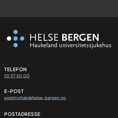
Kontaktinformasjon
TELEFON
55 97 50 00
E-POST
postmottak@helse-bergen.no
Adresse
POSTADRESSE