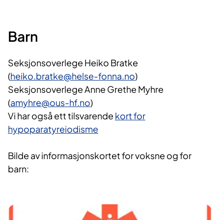
Barn
Seksjonsoverlege Heiko Bratke
(
heiko.bratke@helse-fonna.no
)
Seksjonsoverlege Anne Grethe Myhre
(
amyhre@ous-hf.no
)
Vi har også ett tilsvarende
kort for
hypoparatyreiodisme
Bilde av informasjonskortet for voksne og for
barn: