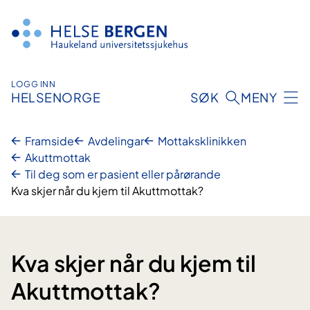
Hopp
til
innhald
LOGG INN
HELSENORGE
SØK
MENY
Framside
Avdelingar
Mottaksklinikken
Akuttmottak
Til deg som er pasient eller pårørande
Kva skjer når du kjem til Akuttmottak?
Kva skjer når du kjem til
Akuttmottak?