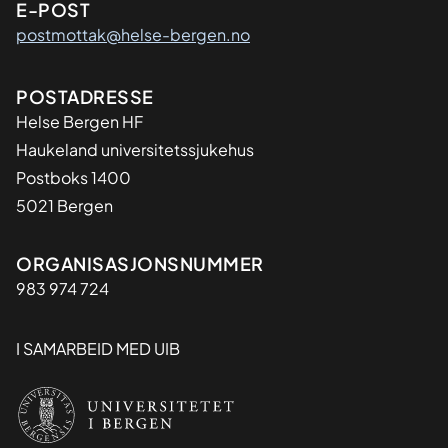
E-POST
postmottak@helse-bergen.no
Adresse
POSTADRESSE
Helse Bergen HF
Haukeland universitetssjukehus
Postboks 1400
5021 Bergen
Organisasjon
ORGANISASJONSNUMMER
983 974 724
I SAMARBEID MED UIB