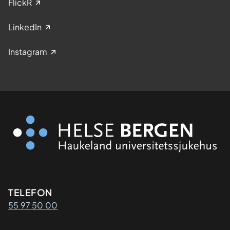
FlickR
LinkedIn
Instagram
Kontaktinformasjon
TELEFON
55 97 50 00