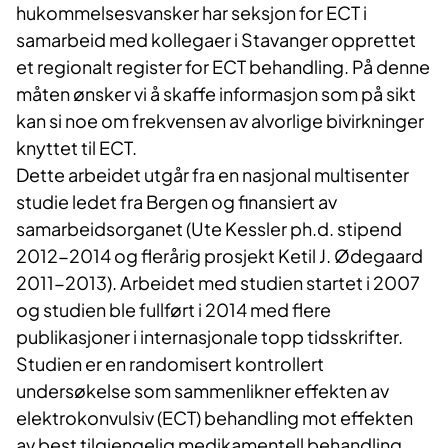
hukommelsesvansker har seksjon for ECT i
samarbeid med kollegaer i Stavanger opprettet
et regionalt register for ECT behandling. På denne
måten ønsker vi å skaffe informasjon som på sikt
kan si noe om frekvensen av alvorlige bivirkninger
knyttet til ECT.
Dette arbeidet utgår fra en nasjonal multisenter
studie ledet fra Bergen og finansiert av
samarbeidsorganet (Ute Kessler ph.d. stipend
2012-2014 og flerårig prosjekt Ketil J. Ødegaard
2011-2013). Arbeidet med studien startet i 2007
og studien ble fullført i 2014 med flere
publikasjoner i internasjonale topp tidsskrifter.
Studien er en randomisert kontrollert
undersøkelse som sammenlikner effekten av
elektrokonvulsiv (ECT) behandling mot effekten
av best tilgjengelig medikamentell behandling