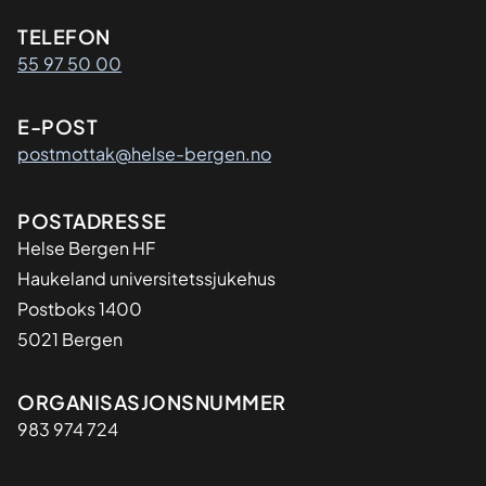
Kontaktinformasjon
TELEFON
55 97 50 00
E-POST
postmottak@helse-bergen.no
Adresse
POSTADRESSE
Helse Bergen HF
Haukeland universitetssjukehus
Postboks 1400
5021 Bergen
Organisasjon
ORGANISASJONSNUMMER
983 974 724