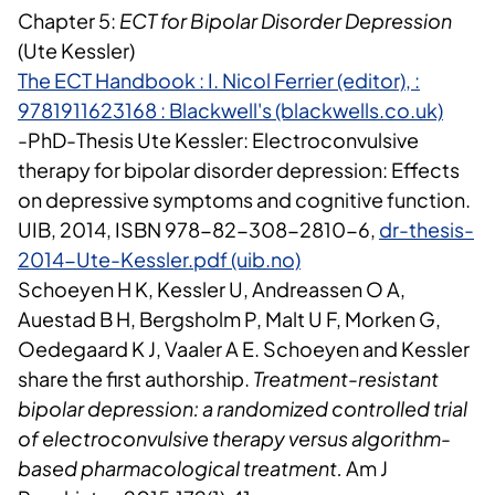
Chapter 5:
ECT for Bipolar Disorder Depression
(Ute Kessler)
The ECT Handbook : I. Nicol Ferrier (editor), :
9781911623168 : Blackwell's (blackwells.co.uk)
-PhD-Thesis Ute Kessler: Electroconvulsive
therapy for bipolar disorder depression: Effects
on depressive symptoms and cognitive function.
UIB, 2014, ISBN 978-82-308-2810-6,
dr-thesis-
2014-Ute-Kessler.pdf (uib.no)
Schoeyen H K, Kessler U, Andreassen O A,
Auestad B H, Bergsholm P, Malt U F, Morken G,
Oedegaard K J, Vaaler A E. Schoeyen and Kessler
share the first authorship.
Treatment-resistant
bipolar depression: a randomized controlled trial
of electroconvulsive therapy versus algorithm-
based pharmacological treatment.
Am J