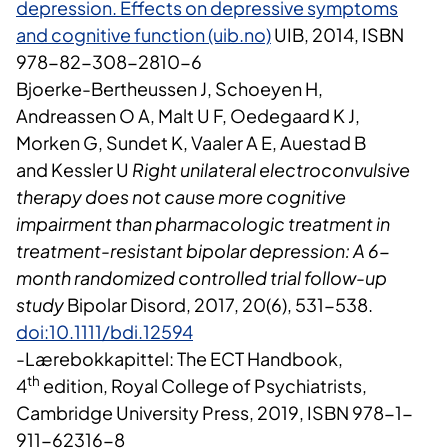
depression. Effects on depressive symptoms
and cognitive function (uib.no)
UIB, 2014, ISBN
978-82-308-2810-6
Bjoerke-Bertheussen J, Schoeyen H,
Andreassen O A, Malt U F, Oedegaard K J,
Morken G, Sundet K, Vaaler A E, Auestad B
and Kessler U
Right unilateral electroconvulsive
therapy does not cause more cognitive
impairment than pharmacologic treatment in
treatment-resistant bipolar depression: A 6-
month randomized controlled trial follow-up
study
Bipolar Disord, 2017, 20(6), 531-538.
doi:10.1111/​bdi.12594​
-Lærebokkapittel: The ECT Handbook,
th
4
edition, Royal College of Psychiatrists,
Cambridge University Press, 2019, ISBN 978-1-
911-62316-8