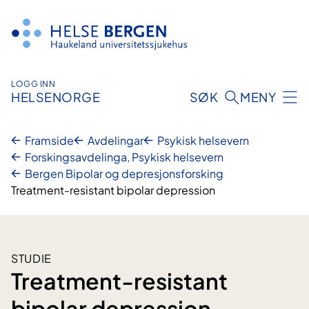
Hopp
til
innhald
LOGG INN
HELSENORGE
SØK
MENY
Framside
Avdelingar
Psykisk helsevern
Forskingsavdelinga, Psykisk helsevern
Bergen Bipolar og depresjonsforsking
Treatment-resistant bipolar depression
STUDIE
Treatment-resistant
bipolar depression