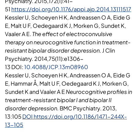
Psychiatry. 2015,172(1):41-
51
https://doi.org/10.1176/appi.ajp.2014.13111517
Kessler U, Schoeyen H K, Andreassen O A, Eide G
E, Malt U F, Oedegaard K J, Morken G,
Sundet K,
Vaaler A E.
The effect of electroconvulsive
therapy on neurocognitive function in treatment-
resistant bipolar disorder depression.
J Clin
Psychiatry. 2014,75(11):e1306-
13
DOI:
10.4088/JCP.13m08960
Kessler U, Schoeyen H K, Andreassen O A, Eide G
E, Hammar Å, Malt U F, Oedegaard K J, Morken G,
Sundet K and Vaaler
A E
Neurocognitive profiles in
treatment-resistant bipolar I and bipolar II
disorder depression.
BMC Psychiatry. 2013,
13:105
DOI https://doi.org/10.1186/1471-244X-
13-105​