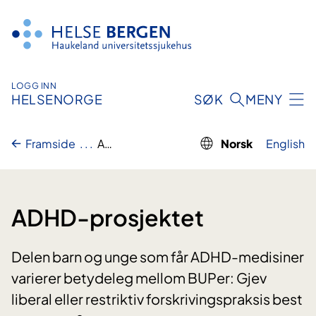
Hopp
til
innhald
LOGG INN
HELSENORGE
SØK
MENY
Framside
..
.
ADHD-prosjektet
Norsk
English
ADHD-prosjektet
Delen barn og unge som får ADHD-medisiner
varierer betydeleg mellom BUPer: Gjev
liberal eller restriktiv forskrivingspraksis best