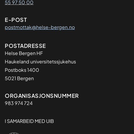
55 97 50 00
E-POST
postmottak@helse-bergen.no
Adresse
POSTADRESSE
Helse Bergen HF
Haukeland universitetssjukehus
Postboks 1400
5021 Bergen
Organisasjon
ORGANISASJONSNUMMER
983 974 724
I SAMARBEID MED UIB