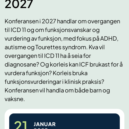
2027
Konferansen i 2027 handlar om overgangen
til ICD 11 og om funksjonsvanskar og
vurdering av funksjon, med fokus på ADHD,
autisme og Tourettes syndrom. Kva vil
overgangen til ICD 11 ha å seia for
diagnosane? Og korleis kan ICF brukast for å
vurdera funksjon? Korleis bruka
funksjonsvurderingar i klinisk praksis?
Konferansen vil handla om både barn og
vaksne.
21.
JANUAR