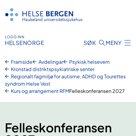
Hopp
til
innhald
LOGG INN
HELSENORGE
SØK
MENY
Framside
Avdelingar
Psykisk helsevern
Kronstad distriktspsykiatriske senter
Regionalt fagmiljø for autisme, ADHD og Tourettes
syndrom Helse Vest
Kurs og arrangement RFM
Felleskonferansen 2027
Felleskonferansen