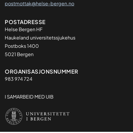
postmottak@helse-bergen.no
Adresse
POSTADRESSE
Helse Bergen HF
Haukeland universitetssjukehus
Postboks 1400
5021 Bergen
Organisasjon
ORGANISASJONSNUMMER
983 974 724
I SAMARBEID MED UIB